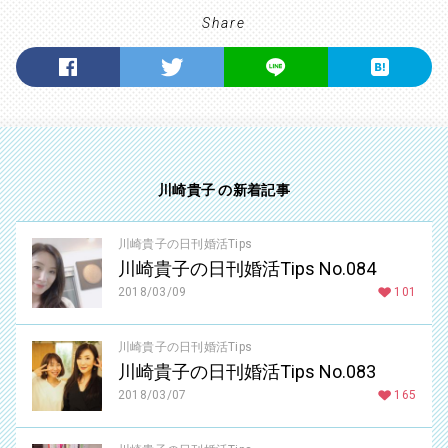
Share
川崎貴子 の新着記事
川崎貴子の日刊婚活Tips
川崎貴子の日刊婚活Tips No.084
2018/03/09
101
川崎貴子の日刊婚活Tips
川崎貴子の日刊婚活Tips No.083
2018/03/07
165