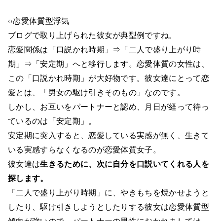
○恋愛体質型浮気
ブログで取り上げられた彼女が典型例ですね。
恋愛関係は「口説かれ時期」⇒「二人で盛り上がり時
期」⇒「安定期」へと移行します。恋愛体質の女性は、
この「口説かれ時期」が大好物です。彼女達にとって恋
愛とは、「男女の駆け引きそのもの」なのです。
しかし、お互いをパートナーと認め、月日が経って待っ
ているのは「安定期」。
安定期に突入すると、恋愛している実感が無く、生きて
いる実感すらなくなるのが恋愛体質女子。
彼女達は
生きるために、次に自分を口説いてくれる人を
探します。
「二人で盛り上がり時期」に、やきもちを焼かせようと
したり、駆け引きしようとしたりする彼女は恋愛体質型