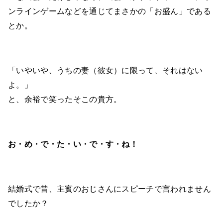
ンラインゲームなどを通じてまさかの「お盛ん」である
とか。
「いやいや、うちの妻（彼女）に限って、それはない
よ。」
と、余裕で笑ったそこの貴方。
お・め・で・た・い・で・す・ね！
結婚式で昔、主賓のおじさんにスピーチで言われません
でしたか？