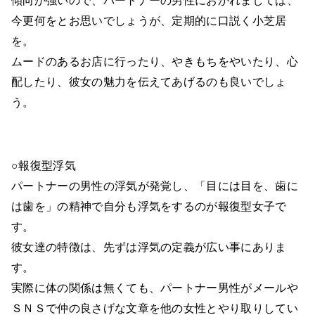
傾向が強いので、パートナーの男性におかれましては、
今更何をとお思いでしょうが、定期的に口説く小芝居
を。
ムードのあるお店に行ったり、やきもちをやいたり、心
配したり、彼女の魅力を伝えてあげるのも良いでしょ
う。
○報復型浮気
パートナーの男性の浮気が発覚し、「目には目を、歯に
は歯を」の精神で自分も浮気をするのが報復型女子で
す。
彼女達の特徴は、先ずは浮気の定義が広い事にありま
す。
実際に体の関係は無くても、パートナー男性がメールや
ＳＮＳで仲の良さげな文章を他の女性とやり取りしてい