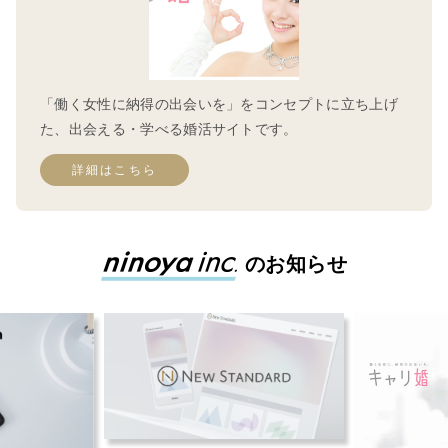
「働く女性に納得の出会いを」をコンセプトに立ち上げ
た、出会える・学べる婚活サイトです。
詳細はこちら
のお知らせ