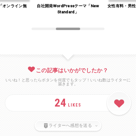
「オンライン無
自社開発WordPressテーマ「New
女性有料・男性
」
Standard」
この記事はいかがでしたか？
いいね！と思ったらボタンを何度でもタップ！いいね数はライターに
届きます。
24
LIKES
ライターへ感想を送る