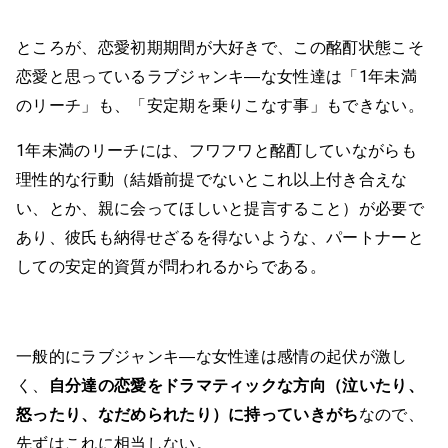
ところが、恋愛初期期間が大好きで、この酩酊状態こそ
恋愛と思っているラブジャンキ―な女性達は「1年未満
のリーチ」も、「安定期を乗りこなす事」もできない。
1年未満のリーチには、フワフワと酩酊していながらも
理性的な行動（結婚前提でないとこれ以上付き合えな
い、とか、親に会ってほしいと提言すること）が必要で
あり、彼氏も納得せざるを得ないような、パートナーと
しての安定的資質が問われるからである。
一般的にラブジャンキ―な女性達は感情の起伏が激し
く、
自分達の恋愛をドラマティックな方向（泣いたり、
怒ったり、なだめられたり）に持っていきがち
なので、
先ずはこれに相当しない。