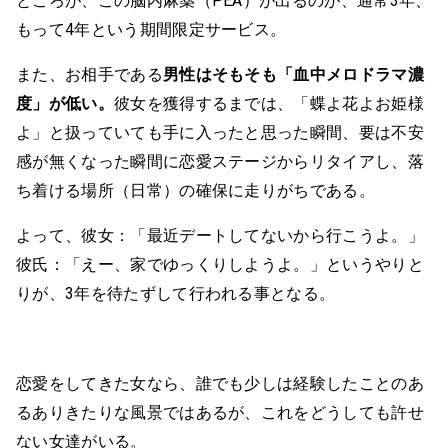
ところが、この脳内麻薬（PEA）が出るのが、通常3年、
もって4年という期間限定サービス。
また、お相手である
男性はそもそも「血中メロドラマ濃
度」が低い。
彼女を獲得するまでは、「蝶よ花よお姫様
よ」と扱っていても手に入ったと思った瞬間、要は不安
感が無くなった瞬間に恋愛ステージからリタイアし、落
ち着ける場所（日常）の確保に走りがちである。
よって、彼女：「最近デートしてないから行こうよ。」
彼氏：「えー、家でゆっくりしようよ。」というやりと
りが、3年を待たずして行われる事となる。
恋愛をしてきた女なら、誰でも少しは経験したことのあ
るありきたりな風景ではあるが、これをどうしても許せ
ない女達がいる。