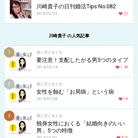
川崎貴子の日刊婚活Tips No.082
2018/02/23
22
川崎貴子 の人気記事
酒と泪と女と女
要注意！支配したがる男5つのタイプ
2014/10/14
1.4K
酒と泪と女と女
女性を蝕む「お局病」という病
2014/07/28
1K
酒と泪と女と女
独身女性におくる「結婚向きのいい
男」5つの特徴
2014/10/01
876