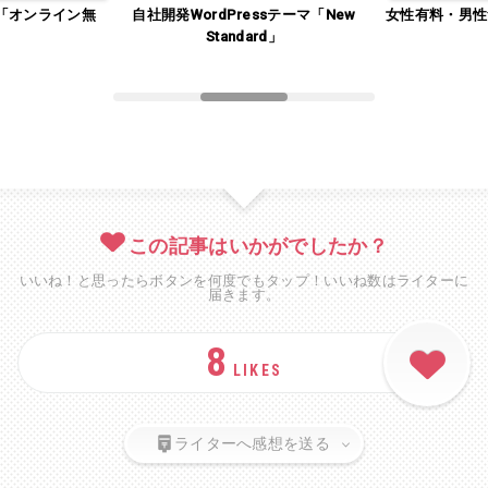
「オンライン無
自社開発WordPressテーマ「New
女性有料・男性
」
Standard」
この記事はいかがでしたか？
いいね！と思ったらボタンを何度でもタップ！いいね数はライターに
届きます。
8
LIKES
ライターへ感想を送る