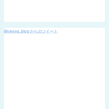
@ninoya_blog からのツイート