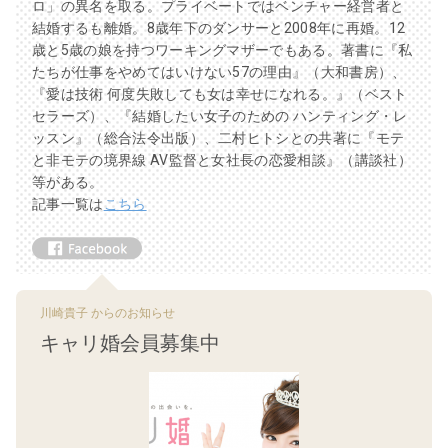
ロ」の異名を取る。プライベートではベンチャー経営者と
結婚するも離婚。8歳年下のダンサーと2008年に再婚。12
歳と5歳の娘を持つワーキングマザーでもある。著書に『私
たちが仕事をやめてはいけない57の理由』（大和書房）、
『愛は技術 何度失敗しても女は幸せになれる。』（ベスト
セラーズ）、『結婚したい女子のための ハンティング・レ
ッスン』（総合法令出版）、二村ヒトシとの共著に『モテ
と非モテの境界線 AV監督と女社長の恋愛相談』（講談社）
等がある。
記事一覧は
こちら
川崎貴子 からのお知らせ
キャリ婚会員募集中