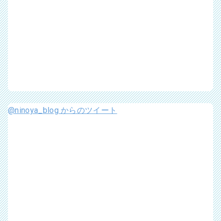
@ninoya_blog からのツイート