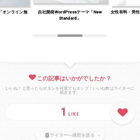
「オンライン無
自社開発WordPressテーマ「New
女性有料・男性
」
Standard」
この記事はいかがでしたか？
いいね！と思ったらボタンを何度でもタップ！いいね数はライターに
届きます。
1
LIKE
ライターへ感想を送る