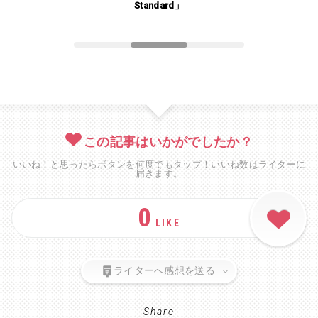
」
Standard」
この記事はいかがでしたか？
いいね！と思ったらボタンを何度でもタップ！いいね数はライターに
届きます。
0
LIKE
ライターへ感想を送る
Share