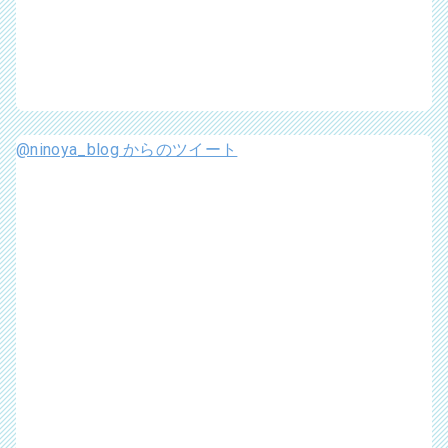
@ninoya_blog からのツイート