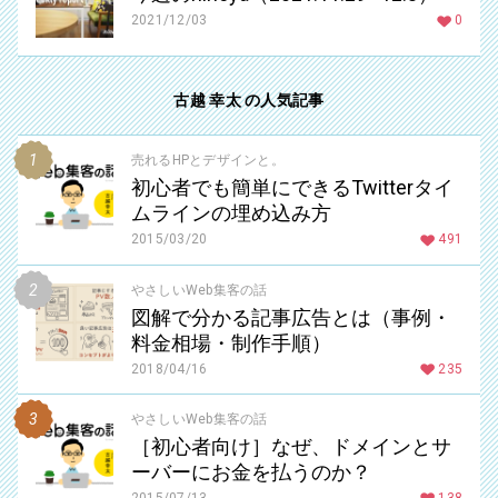
2021/12/03
0
古越 幸太 の人気記事
売れるHPとデザインと。
初心者でも簡単にできるTwitterタイ
ムラインの埋め込み方
2015/03/20
491
やさしいWeb集客の話
図解で分かる記事広告とは（事例・
料金相場・制作手順）
2018/04/16
235
やさしいWeb集客の話
［初心者向け］なぜ、ドメインとサ
ーバーにお金を払うのか？
2015/07/13
138