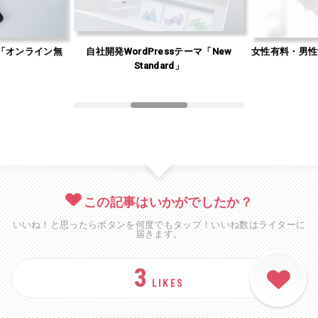
「オンライン無
自社開発WordPressテーマ「New
女性有料・男性
」
Standard」
この記事はいかがでしたか？
いいね！と思ったらボタンを何度でもタップ！いいね数はライターに
届きます。
3
LIKES