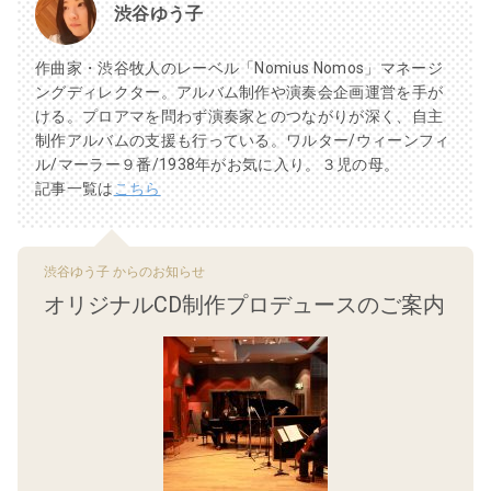
渋谷ゆう子
作曲家・渋谷牧人のレーベル「Nomius Nomos」マネージ
ングディレクター。アルバム制作や演奏会企画運営を手が
ける。プロアマを問わず演奏家とのつながりが深く、自主
制作アルバムの支援も行っている。ワルター/ウィーンフィ
ル/マーラー９番/1938年がお気に入り。３児の母。
記事一覧は
こちら
渋谷ゆう子 からのお知らせ
オリジナルCD制作プロデュースのご案内