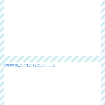
@ninoya_blog からのツイート