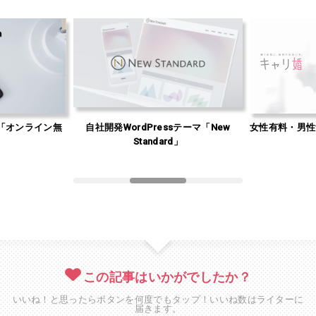
「オンライン無
自社開発WordPressテーマ「New
女性有料・男性
」
Standard」
この記事はいかがでしたか？
いいね！と思ったらボタンを何度でもタップ！いいね数はライターに
届きます。