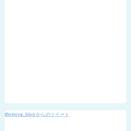
@ninoya_blog からのツイート