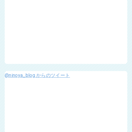
@ninoya_blog からのツイート