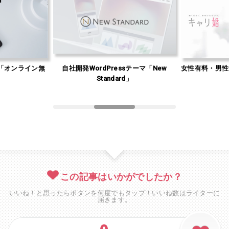
「オンライン無
自社開発WordPressテーマ「New
女性有料・男性
」
Standard」
この記事はいかがでしたか？
いいね！と思ったらボタンを何度でもタップ！いいね数はライターに
届きます。