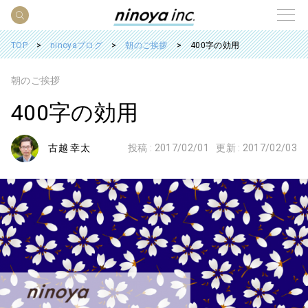
TOP
ninoyaブログ
朝のご挨拶
400字の効用
朝のご挨拶
400字の効用
古越 幸太
投稿 :
2017/02/01
更新 :
2017/02/03