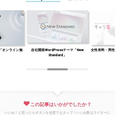
「オンライン無
自社開発WordPressテーマ「New
女性有料・男性
」
Standard」
この記事はいかがでしたか？
いいね！と思ったらボタンを何度でもタップ！いいね数はライターに