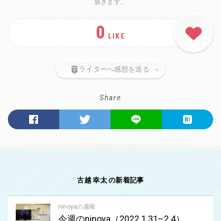
届きます。
0
LIKE
ライターへ感想を送る
Share
古越 幸太 の新着記事
ninoyaの週報
今週のninoya（2022.1.31–2.4）