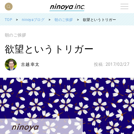
TOP
ninoyaブログ
朝のご挨拶
欲望というトリガー
朝のご挨拶
欲望というトリガー
古越 幸太
投稿 :
2017/02/27