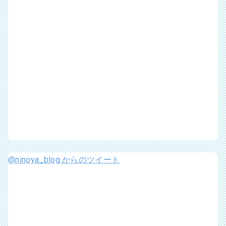
@ninoya_blog からのツイート