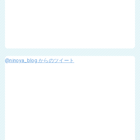
@ninoya_blog からのツイート