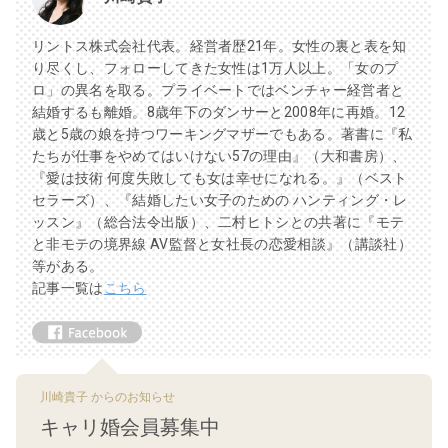
リントス株式会社代表。経営者歴21年。女性の裏と表を知
り尽くし、フォローしてきた女性は1万人以上。「女のプ
ロ」の異名を取る。プライベートではベンチャー経営者と
結婚するも離婚。8歳年下のダンサーと2008年に再婚。12
歳と5歳の娘を持つワーキングマザーでもある。著書に『私
たちが仕事をやめてはいけない57の理由』（大和書房）、
『愛は技術 何度失敗しても女は幸せになれる。』（ベスト
セラーズ）、『結婚したい女子のための ハンティング・レ
ッスン』（総合法令出版）、二村ヒトシとの共著に『モテ
と非モテの境界線 AV監督と女社長の恋愛相談』（講談社）
等がある。
記事一覧は
こちら
川崎貴子 からのお知らせ
キャリ婚会員募集中