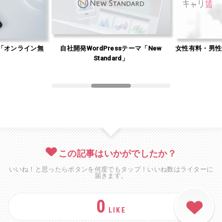
「オンライン無
自社開発WordPressテーマ「New
女性有料・男性
」
Standard」
この記事はいかがでしたか？
いいね！と思ったらボタンを何度でもタップ！いいね数はライターに
届きます。
0
LIKE