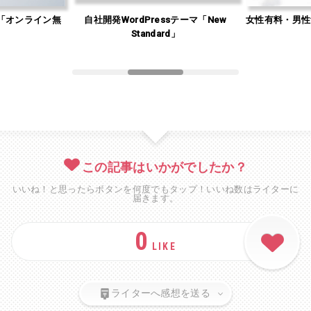
「オンライン無
自社開発WordPressテーマ「New
女性有料・男性
」
Standard」
この記事はいかがでしたか？
いいね！と思ったらボタンを何度でもタップ！いいね数はライターに
届きます。
0
LIKE
ライターへ感想を送る