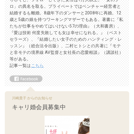
ロ」の異名を取る。プライベートではベンチャー経営者と
結婚するも離婚。8歳年下のダンサーと2008年に再婚。12
歳と5歳の娘を持つワーキングマザーでもある。著書に『私
たちが仕事をやめてはいけない57の理由』（大和書房）、
『愛は技術 何度失敗しても女は幸せになれる。』（ベスト
セラーズ）、『結婚したい女子のための ハンティング・レ
ッスン』（総合法令出版）、二村ヒトシとの共著に『モテ
と非モテの境界線 AV監督と女社長の恋愛相談』（講談社）
等がある。
記事一覧は
こちら
川崎貴子 からのお知らせ
キャリ婚会員募集中