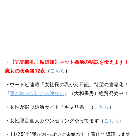
・
【完売御礼！席追加】ネット婚活の秘訣を伝えます！
魔女の夜会第12夜
（
こちら
）
・ウートピ連載「女社長の乳がん日記」待望の書籍化！
『
我がおっぱいに未練なし
』（大和書房）絶賛発売中！
・女性が選ぶ婚活サイト「キャリ婚」（
こちら
）
・女性限定個人カウンセリングやってます（
こちら
）
・11/25(土)我がおっぱいに未練なし！富山で講演します