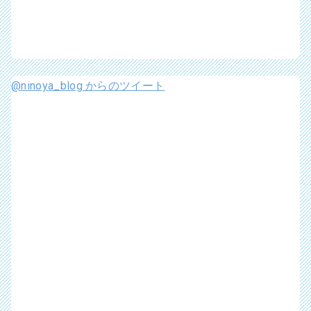
@ninoya_blog からのツイート