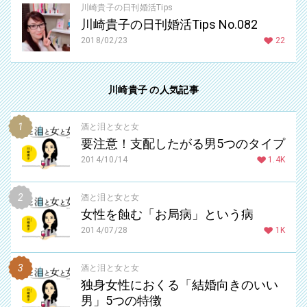
川崎貴子の日刊婚活Tips
川崎貴子の日刊婚活Tips No.082
2018/02/23
22
川崎貴子 の人気記事
酒と泪と女と女
要注意！支配したがる男5つのタイプ
2014/10/14
1.4K
酒と泪と女と女
女性を蝕む「お局病」という病
2014/07/28
1K
酒と泪と女と女
独身女性におくる「結婚向きのいい
男」5つの特徴