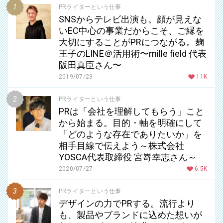
PRライターという仕事
SNSからテレビ出演も。顔が見えな
いEC中心の事業だからこそ、ご縁を
大切にすることがPRにつながる。麹
王子のLINE＠活用術〜mille field 代表
阪田真臣さん〜
2019/07/23
11K
PRライターという仕事
PRは「会社を理解してもらう」こと
から始まる。目的・軸を明確にして
「どのような存在でありたいか」を
相手目線で伝えよう～株式会社
YOSCA代表取締役 宮嵜幸志さん～
2020/07/27
6.5K
PRライターという仕事
デザインの力でPRする。流行より
も、製品やブランドに込めた想いが