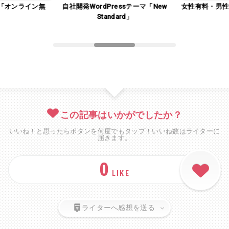
「オンライン無
自社開発WordPressテーマ「New
女性有料・男性
」
Standard」
この記事はいかがでしたか？
いいね！と思ったらボタンを何度でもタップ！いいね数はライターに
届きます。
0
LIKE
ライターへ感想を送る