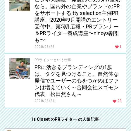
なら。国内外の企業やブランドのPR
をサポートするitty selection主催PR
講座、2020年9月開講のエントリー
受付中。第5期 広報・PRプランナー
＆PRライター養成講座〜ninoya割引
も〜
2020/08/26
1
PRライターという仕事
PRに活きるブランディングの1歩
は、タグを見つけること。自然体な
発信でユーザーの心をつかめばファ
ンは増えていく～合同会社スゴモン
代表 松田然さん～
2020/08/24
23
is Closet のPRライター の人気記事