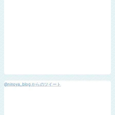
@ninoya_blog からのツイート