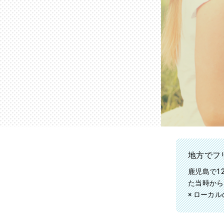
地方でフ
鹿児島で1
た当時から
× ローカ