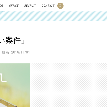
OG
OFFICE
RECRUIT
CONTACT
い案件」
投稿 :
2018/11/01