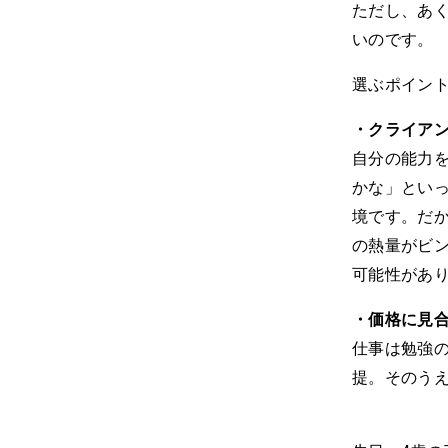
ただし、あく
いのです。
選ぶポイン
・クライア
自分の能力
かな」とい
境です。だ
の熱量がビ
可能性があ
・価格に見
仕事は勉強
提。そのう