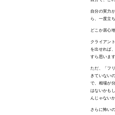
自分の実力
ら、一度立
どこか居心
クライアン
を出せれば
すら思いま
ただ、「フ
きていない
で、相場が
はないかも
んじゃない
さらに怖い