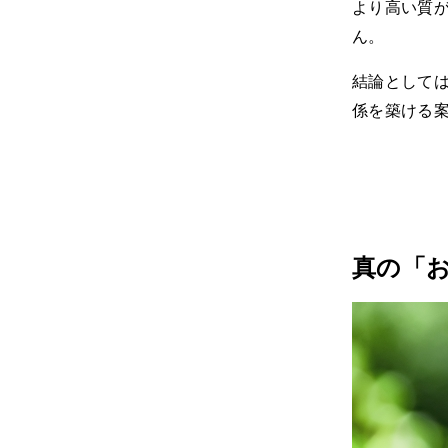
より高い質
ん。
結論としては
係を築ける
真の「