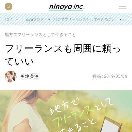
TOP
ninoyaブログ
地方でフリーランスとして生きること
フ
地方でフリーランスとして生きること
フリーランスも周囲に頼っ
ていい
奥地 美涼
投稿 :
2019/05/09