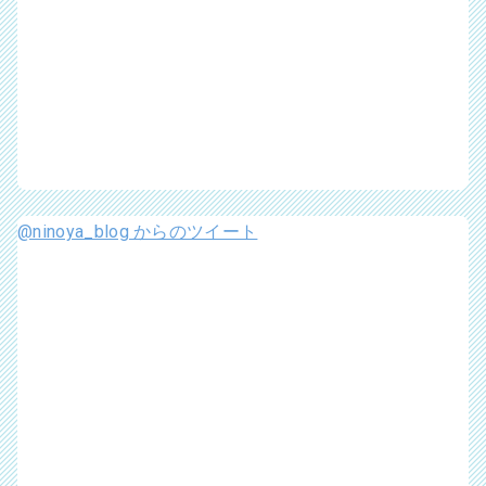
@ninoya_blog からのツイート