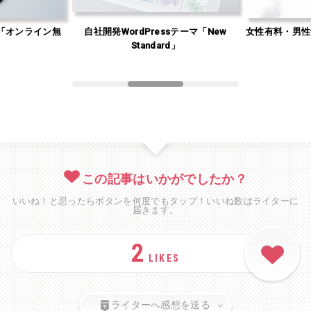
「オンライン無
自社開発WordPressテーマ「New
女性有料・男性
」
Standard」
この記事はいかがでしたか？
いいね！と思ったらボタンを何度でもタップ！いいね数はライターに
届きます。
2
LIKES
ライターへ感想を送る