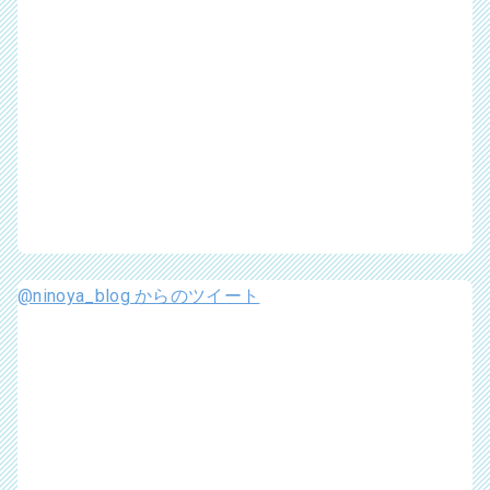
@ninoya_blog からのツイート