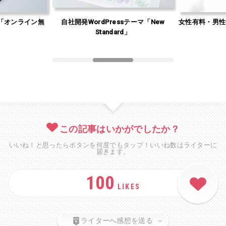
「オンライン無
自社開発WordPressテーマ「New
女性有料・男性
」
Standard」
この記事はいかがでしたか？
いいね！と思ったらボタンを何度でもタップ！いいね数はライターに
届きます。
100
LIKES
ライターへ感想を送る