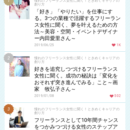
憧れのフリーランス女性に聞く！ときめくキャリアの
創り方
「好き」「やりたい」を仕事にす
る。3つの業種で活躍するフリーラン
ス女性に聞く、夢を叶えるための方
法～美容・空間・イベントデザイナ
ー内田愛里さん～
2019/06/25
1K
憧れのフリーランス女性に聞く！ときめくキャリアの
創り方
好きを追究しつづけるフリーランス
女性に聞く。成功の秘訣は「変化を
おそれず突き進んでみる」こと～画
家 牧弘子さん～
2019/01/08
502
憧れのフリーランス女性に聞く！ときめくキャリアの
創り方
フリーランスとして10年間チャンス
をつかみつづける女性のステップア