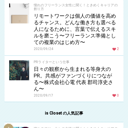
憧れのフリーランス女性に聞く！ときめくキャリアの
創り方
リモートワークは個人の価値を高め
るチャンス。どんな働き方も選べる
人になるために、言葉で伝えるスキ
ルを磨こう〜フリーランス準備とし
ての複業のはじめ方〜
2020/09/24
2
PRライターという仕事
日々の観察から生まれる等身大の
PR。共感がファンづくりにつなが
る〜株式会社心電 代表 郡司淳史さ
ん〜
2020/09/17
0
is Closet の人気記事