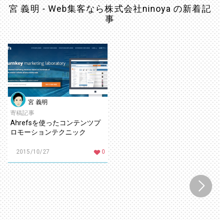
宮 義明 - Web集客なら株式会社ninoya の新着記
事
宮 義明
寄稿記事
Ahrefsを使ったコンテンツプ
ロモーションテクニック
2015/10/27
0