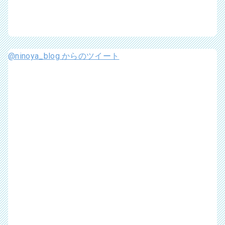
@ninoya_blog からのツイート