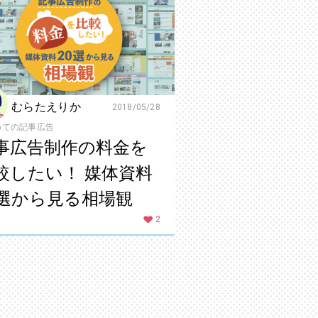
むらたえりか
2018/05/28
めての記事広告
事広告制作の料金を
較したい！ 媒体資料
0選から見る相場観
2