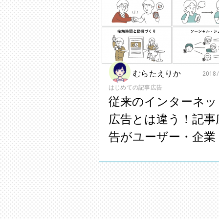
むらたえりか
2018/
はじめての記事広告
従来のインターネッ
広告とは違う！記事
告がユーザー・企業
商材にもたらす4つ
果