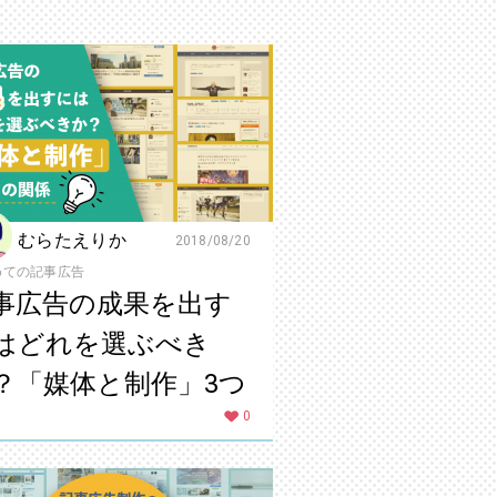
むらたえりか
2018/08/20
めての記事広告
事広告の成果を出す
はどれを選ぶべき
？「媒体と制作」3つ
関係
0