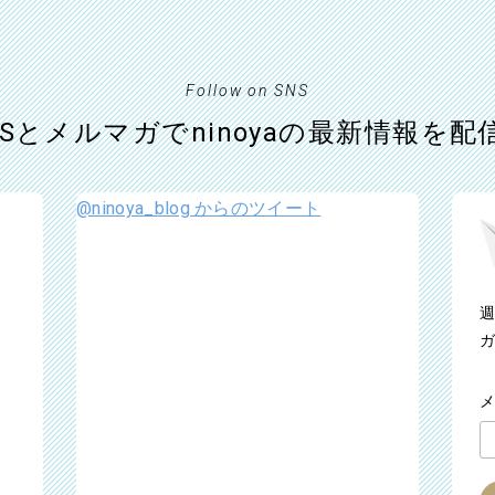
Follow on SNS
NSとメルマガでninoyaの最新情報を配
@ninoya_blog からのツイート
週