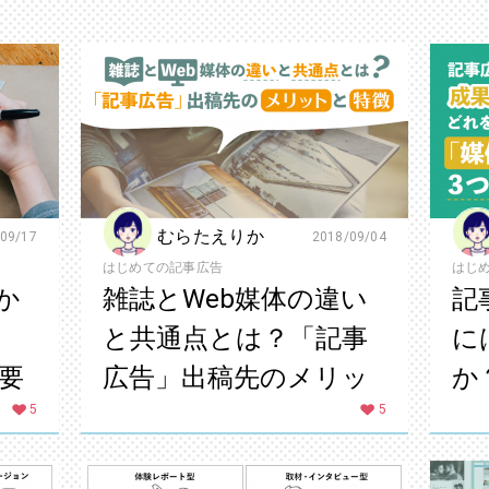
むらたえりか
09/17
2018/09/04
はじめての記事広告
はじ
か
雑誌とWeb媒体の違い
記
と共通点とは？「記事
に
要
広告」出稿先のメリッ
か
5
トと特徴
5
の