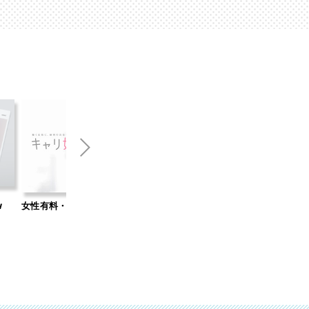
キャ
Web集客のお悩みなら「オンライン無
自社開発WordPressテ
料相談」
Standard」