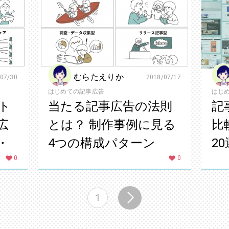
むらたえりか
07/30
2018/07/17
はじめての記事広告
はじ
ト
当たる記事広告の法則
記
広
とは？ 制作事例に見る
比
・
4つの構成パターン
2
の効
0
0
1