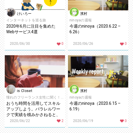
けいろー
濱村
インターネットを巡る旅
ninoyaの週報
2020年6月に注目を集めた
今週のninoya（2020.6.22 –
Webサービス4選
6.26）
2020/06/30
0
2020/06/26
0
is Closet
濱村
憧れのフリーランス女性に聞く！ときめくキャリアの創り方
ninoyaの週報
おうち時間を活用してスキル
今週のninoya（2020.6.15 –
アップしよう。パラレルワー
6.19）
クで実績を積みかさねると、
これからの働き方は広がる～
2020/06/22
2
2020/06/19
0
フリーランス準備としての複
業のはじめ方～