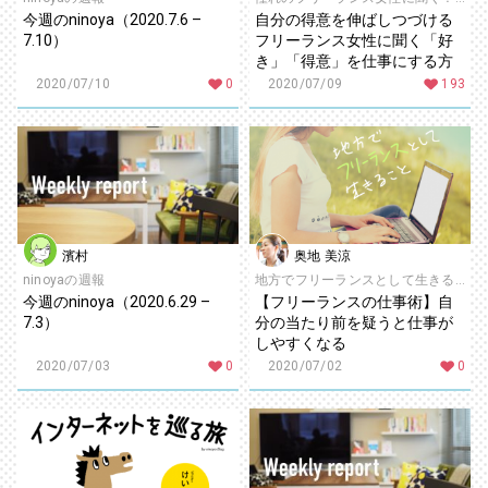
今週のninoya（2020.7.6 –
自分の得意を伸ばしつづける
7.10）
フリーランス女性に聞く「好
き」「得意」を仕事にする方
法 ～歴史系フリーライター 五
2020/07/10
0
2020/07/09
193
十嵐綾子さん～
濱村
奥地 美涼
ninoyaの週報
地方でフリーランスとして生きること
今週のninoya（2020.6.29 –
【フリーランスの仕事術】自
7.3）
分の当たり前を疑うと仕事が
しやすくなる
2020/07/03
0
2020/07/02
0