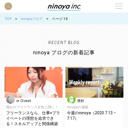
TOP
ninoyaブログ
ページ 10
RECENT BLOG
ninoya ブログの新着記事
is Closet
濱村
憧れのフリーランス女性に聞く！ときめくキャリアの創り方
ninoyaの週報
フリーランスなら、仕事×プラ
今週のninoya（2020.7.13 –
イベートの理想を追求でき
7.17）
る！スキルアップと関係構築