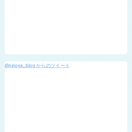
@ninoya_blog からのツイート