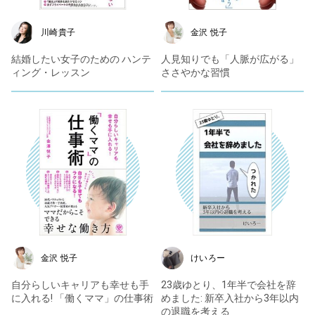
川崎貴子
金沢 悦子
結婚したい女子のための ハンテ
人見知りでも「人脈が広がる」
ィング・レッスン
ささやかな習慣
金沢 悦子
けいろー
自分らしいキャリアも幸せも手
23歳ゆとり、1年半で会社を辞
に入れる! 「働くママ」の仕事術
めました: 新卒入社から3年以内
の退職を考える