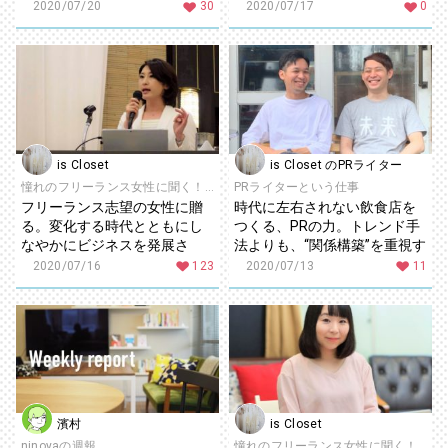
で、自分らしい働き方を実
2020/07/20
30
2020/07/17
0
現〜採用コンサル・広報PR支
援 榎本ゆりあさん〜
is Closet
is Closet のPRライター
憧れのフリーランス女性に聞く！ときめくキャリアの創り方
PRライターという仕事
フリーランス志望の女性に贈
時代に左右されない飲食店を
る。変化する時代とともにし
つくる、PRの力。トレンド手
なやかにビジネスを発展さ
法よりも、“関係構築”を重視す
せ、継続的にお客様から支持
るPRが、これからの経営のポ
2020/07/16
123
2020/07/13
11
される秘訣〜有限会社オフィ
イント ～株式会社CRIEN CEO
スエイツ代表 財津ユカさん～
佐藤淳一さん・COO苅部大樹
さん～
濱村
is Closet
ninoyaの週報
憧れのフリーランス女性に聞く！ときめくキャリアの創り方