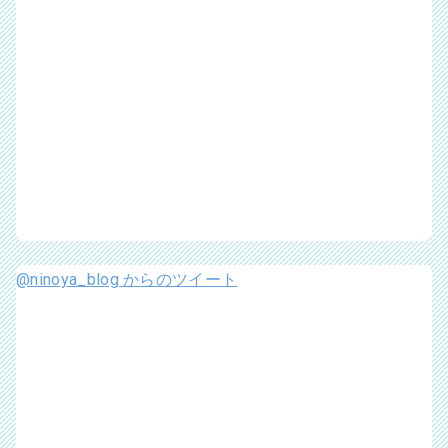
@ninoya_blog からのツイート