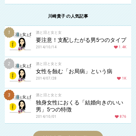
川崎貴子 の人気記事
酒と泪と女と女
要注意！支配したがる男5つのタイプ
2014/10/14
1.4K
酒と泪と女と女
女性を蝕む「お局病」という病
2014/07/28
1K
酒と泪と女と女
独身女性におくる「結婚向きのいい
男」5つの特徴
2014/10/01
876