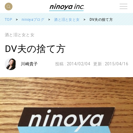
TOP
ninoyaブログ
酒と泪と女と女
DV夫の捨て方
酒と泪と女と女
DV夫の捨て方
川崎貴子
投稿 :
2014/02/04
更新 :
2015/04/16