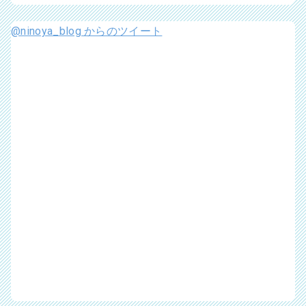
@ninoya_blog からのツイート