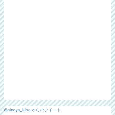
@ninoya_blog からのツイート