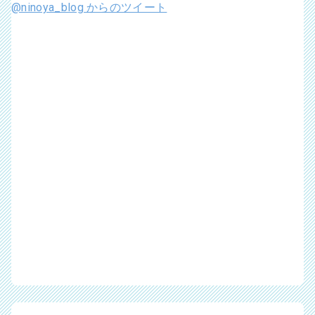
@ninoya_blog からのツイート