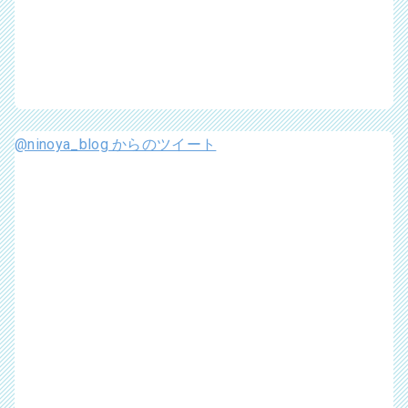
@ninoya_blog からのツイート