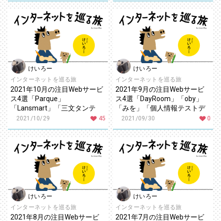
けいろー
けいろー
インターネットを巡る旅
インターネットを巡る旅
2021年10月の注目Webサービ
2021年9月の注目Webサービ
ス4選「Parque」
ス4選「DayRoom」「oby」
「Lansmart」「三文タンテ
「みを」「個人情報テストデ
キ」「名字マップ」
ータジェネレーター」
2021/10/29
45
2021/09/30
0
けいろー
けいろー
インターネットを巡る旅
インターネットを巡る旅
2021年8月の注目Webサービ
2021年7月の注目Webサービ