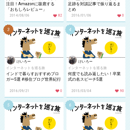
注目！Amazonに跋扈する
足跡を対談記事で振り返るま
「おもしろレビュー」
とめ
2014/08/06
82
2016/01/06
0
けいろー
けいろー
インターネットを巡る旅
インターネットを巡る旅
インドで暮らすおすすめブロ
何度でも読み返したい！卒業
ガー5選 #移住ブログ世界紀行
式の名スピーチ5選
2016/09/21
0
2015/03/04
90