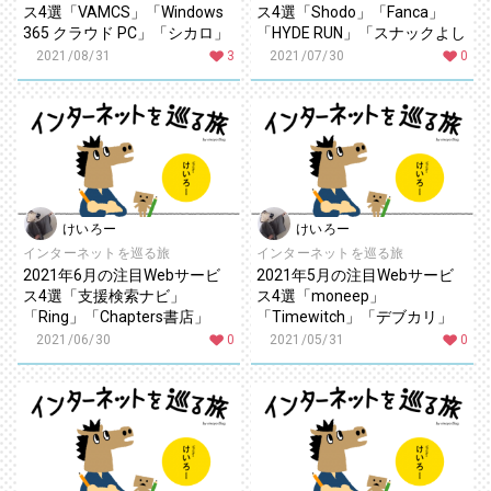
ス4選「VAMCS」「Windows
ス4選「Shodo」「Fanca」
365 クラウド PC」「シカロ」
「HYDE RUN」「スナックよし
「OniGO」
こ」
2021/08/31
3
2021/07/30
0
けいろー
けいろー
インターネットを巡る旅
インターネットを巡る旅
2021年6月の注目Webサービ
2021年5月の注目Webサービ
ス4選「支援検索ナビ」
ス4選「moneep」
「Ring」「Chapters書店」
「Timewitch」「デブカリ」
「舞台deVR」
「Yahoo!副業」
2021/06/30
0
2021/05/31
0