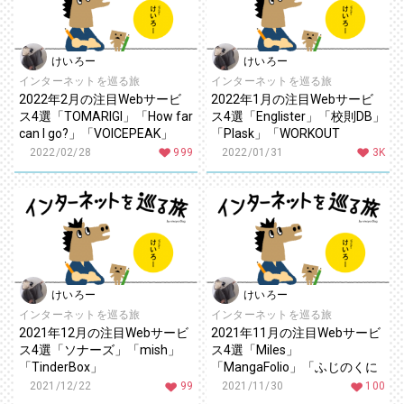
けいろー
けいろー
インターネットを巡る旅
インターネットを巡る旅
2022年2月の注目Webサービ
2022年1月の注目Webサービ
ス4選「TOMARIGI」「How far
ス4選「Englister」「校則DB」
can I go?」「VOICEPEAK」
「Plask」「WORKOUT
「neco-note」
FOOD」
2022/02/28
999
2022/01/31
3K
けいろー
けいろー
インターネットを巡る旅
インターネットを巡る旅
2021年12月の注目Webサービ
2021年11月の注目Webサービ
ス4選「ソナーズ」「mish」
ス4選「Miles」
「TinderBox」
「MangaFolio」「ふじのくに
「Unmetaverse」
メディアチャンネル」
2021/12/22
99
2021/11/30
100
「AImirun」