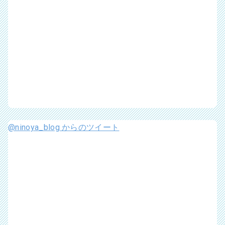
@ninoya_blog からのツイート