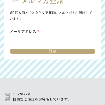
メルマガ登録
週1回＆酒と泪と女と女更新時にメルマガをお届けして
います。
メールアドレス
*
ninoya post
自由なご感想をお待ちしています。