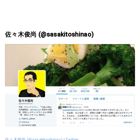
佐々木俊尚 (@sasakitoshinao)
佐々木俊尚 (@sasakitoshinao) | Twitter