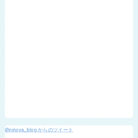
@ninoya_blog からのツイート