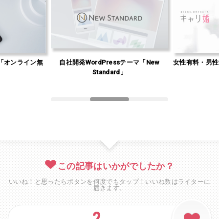
「オンライン無
自社開発WordPressテーマ「New
女性有料・男性
」
Standard」
この記事はいかがでしたか？
いいね！と思ったらボタンを何度でもタップ！いいね数はライターに
届きます。
2