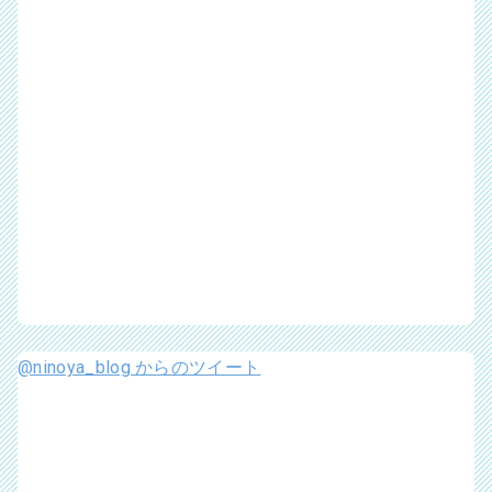
@ninoya_blog からのツイート