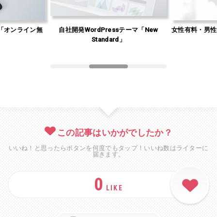
「オンライン無
自社開発WordPressテーマ「New
女性有料・男性
」
Standard」
この記事はいかがでしたか？
いいね！と思ったらボタンを何度でもタップ！いいね数はライターに
届きます。
0
LIKE