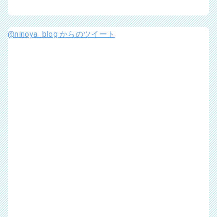
@ninoya_blog からのツイート