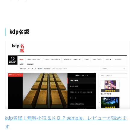
kdp名鑑
kdp名鑑 | 無料小説＆ＫＤＰsample、レビューが読めま
す