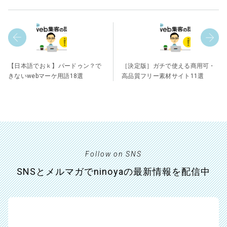
【日本語でおｋ】パードゥン？で
［決定版］ガチで使える商用可・
きないwebマーケ用語18選
高品質フリー素材サイト11選
Follow on SNS
SNSとメルマガでninoyaの最新情報を配信中