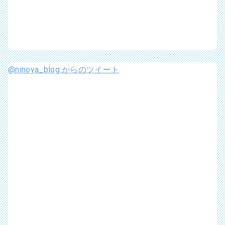
@ninoya_blog からのツイート