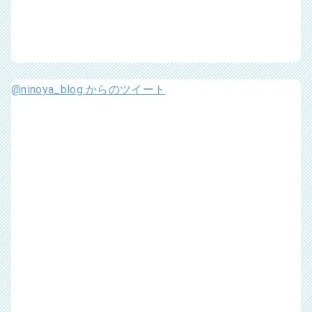
@ninoya_blog からのツイート