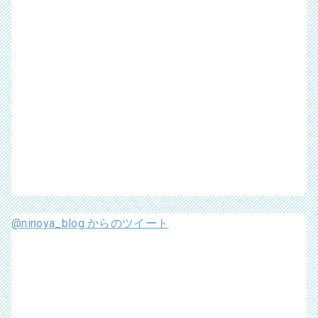
@ninoya_blog からのツイート