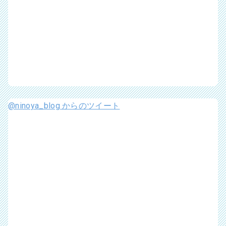
@ninoya_blog からのツイート