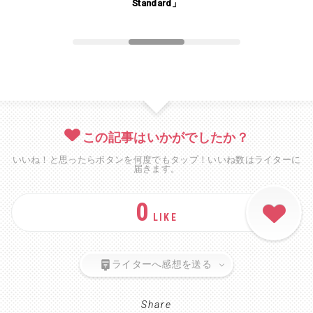
」
Standard」
この記事はいかがでしたか？
いいね！と思ったらボタンを何度でもタップ！いいね数はライターに
届きます。
0
LIKE
ライターへ感想を送る
Share