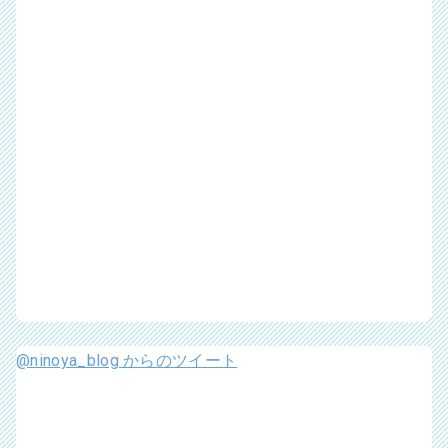
@ninoya_blog からのツイート