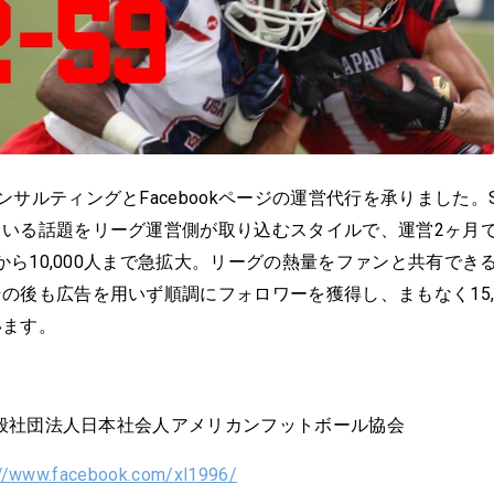
ンサルティングとFacebookページの運営代行を承りました。
ている話題をリーグ運営側が取り込むスタイルで、運営2ヶ月
0人から10,000人まで急拡大。リーグの熱量をファンと共有でき
の後も広告を用いず順調にフォロワーを獲得し、まもなく15,
います。
：一般社団法人日本社会人アメリカンフットボール協会
://www.facebook.com/xl1996/