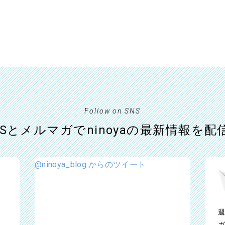
Follow on SNS
NSとメルマガでninoyaの最新情報を配
@ninoya_blog からのツイート
週