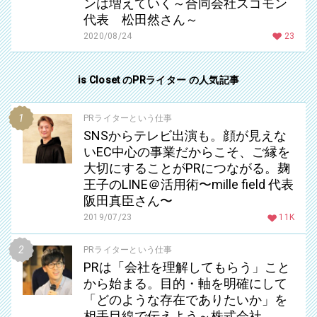
ンは増えていく～合同会社スゴモン
代表 松田然さん～
2020/08/24
23
is Closet のPRライター の人気記事
PRライターという仕事
SNSからテレビ出演も。顔が見えな
いEC中心の事業だからこそ、ご縁を
大切にすることがPRにつながる。麹
王子のLINE＠活用術〜mille field 代表
阪田真臣さん〜
2019/07/23
11K
PRライターという仕事
PRは「会社を理解してもらう」こと
から始まる。目的・軸を明確にして
「どのような存在でありたいか」を
相手目線で伝えよう～株式会社