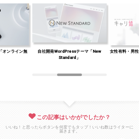
「オンライン無
自社開発WordPressテーマ「New
女性有料・男性
」
Standard」
この記事はいかがでしたか？
いいね！と思ったらボタンを何度でもタップ！いいね数はライターに
届きます。