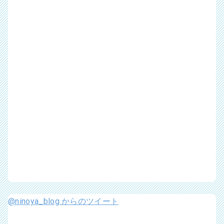
@ninoya_blog からのツイート