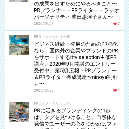
の成果を出すためにやるべきこと〜
PRプランナー・PRライター・ラジオ
パーソナリティ 柴田惠津子さん〜
2020/09/07
7
PRライターという仕事
ビジネス継続・発展のためのPR強化
なら。国内外の企業やブランドのPR
をサポートするitty selection主催PR
講座、2020年9月開講のエントリー
受付中。第5期 広報・PRプランナー
＆PRライター養成講座〜ninoya割引
も〜
2020/08/26
1
PRライターという仕事
PRに活きるブランディングの1歩
は、タグを見つけること。自然体な
発信でユーザーの心をつかめばファ