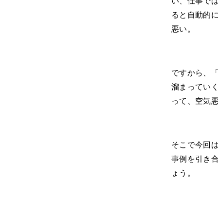
い、仕事で
ると自動的
悪い。
ですから、
溜まってい
って、空気
そこで今回
事例を引き
ょう。