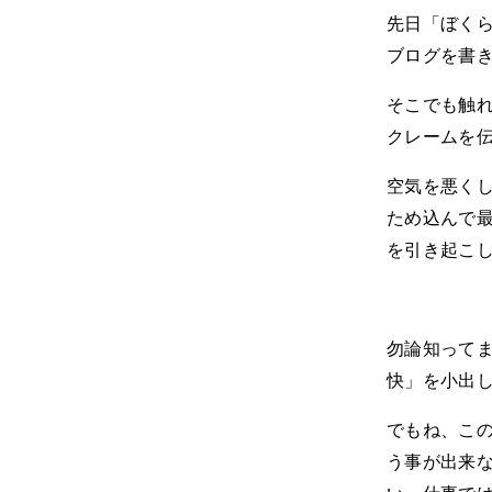
先日「ぼく
ブログを書
そこでも触
クレームを
空気を悪く
ため込んで
を引き起こ
勿論知って
快」を小出
でもね、こ
う事が出来