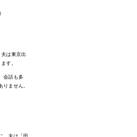
）
。夫は東京出
ります。
、会話も多
ありません。
。
に、夫は「田