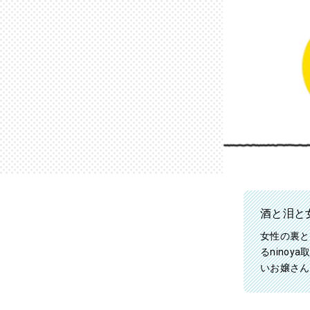
酒と泪と
女性の裏と
るnino
いお嬢さん