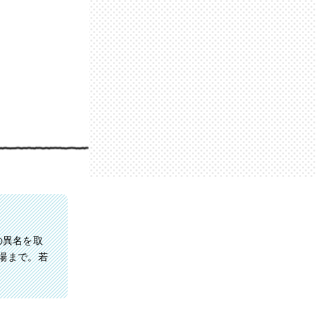
の異名を取
現場まで。若