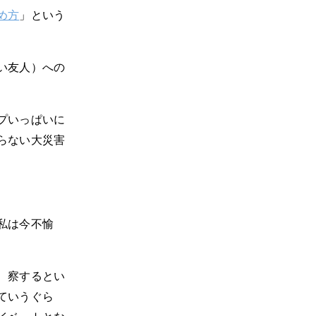
め方
」という
い友人）への
プいっぱいに
らない大災害
私は今不愉
、察するとい
ていうぐら