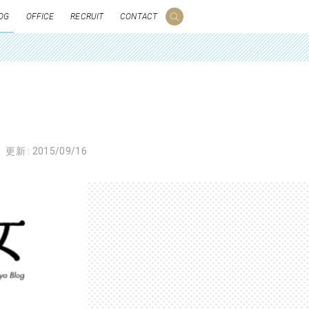
OG
OFFICE
RECRUIT
CONTACT
」
更新 :
2015/09/16