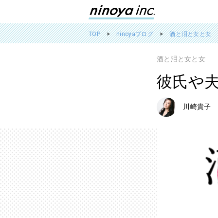
TOP
ninoyaブログ
酒と泪と女と女
酒と泪と女と女
彼氏や
川崎貴子