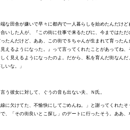
半端な田舎が嫌いで早々に都内で一人暮らしを始めたんだけど
き合いした人が、『この街に仕事で来るたびに、今まではただ
だったんだけど、ああ、この街でＳちゃんが生まれて育ったん
に見えるようになった。』って言ってくれたことがあってね、
おしく見えるようになったのよ。だから、私を育んだ街なんだ
嬉しいな。」
ら言う彼女に対して、ぐうの音も出ない夫、Ｎ氏。
視線に欠けてた、不愉快にしてごめんね。」と謝ってくれたそ
街で、「その街良いとこ探し」のデートに行ったそう。ああ、