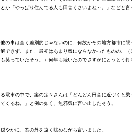
」とか「やっぱり住んでる人も田舎くさいよね～。」などと言
て他の事は全く差別的じゃないのに、何故かその地方都市に限
理解できず、また、最初はあまり気にならなかったものの、（
女も笑っていたそう。）何年も続いたのでさすがにとうとう釘
する電車の中で、案の定Ｎさんは「どんどん田舎に近づくと乗
ってくるね。」と例の如く、無邪気に言い出したそう。
は穏やかに、窓の外を遠く眺めながら言いました。