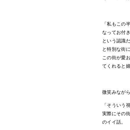
「私もこの
なってお付
という認識
と特別な街
この街が愛
てくれると
微笑みなが
「そういう
実際にその
のイイ話。