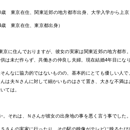
3歳 東京在住、関東近郊の地方都市出身、大学入学から上京
4歳 東京在住、東京都出身）
と東京に住んでおりますが、彼女の実家は関東近郊の地方都市
子供は未だ作らず、共働きの仲良し夫婦。現在結婚4年目にな
はそんなに協力的ではないものの、基本的にとても優しい人で
さんは夫Ｎさんに対して細かいものはさて置き、大きな不満は
除いては。
満−。それは、Ｎさんが彼女の出身地の事を悪く言う事でした
にＳさんの実家に行ったり、その駅の映像がテレビに映るたび