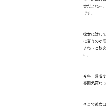
舎だよね～
です。
彼女に対し
に言うのか
よね～と彼
に。
今年、帰省
雰囲気変わ
そこで彼女