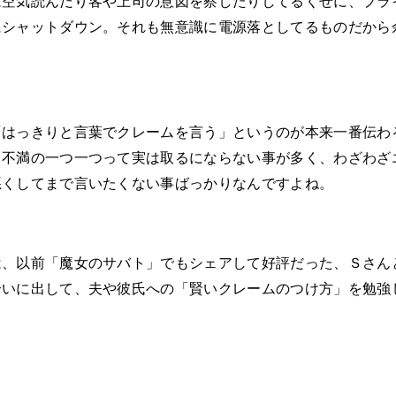
は空気読んだり客や上司の意図を察したりしてるくせに、プラ
にシャットダウン。それも無意識に電源落としてるものだから
「はっきりと言葉でクレームを言う」というのが本来一番伝わ
く不満の一つ一つって実は取るにならない事が多く、わざわざ
悪くしてまで言いたくない事ばっかりなんですよね。
は、以前「魔女のサバト」でもシェアして好評だった、Ｓさん
合いに出して、夫や彼氏への「賢いクレームのつけ方」を勉強