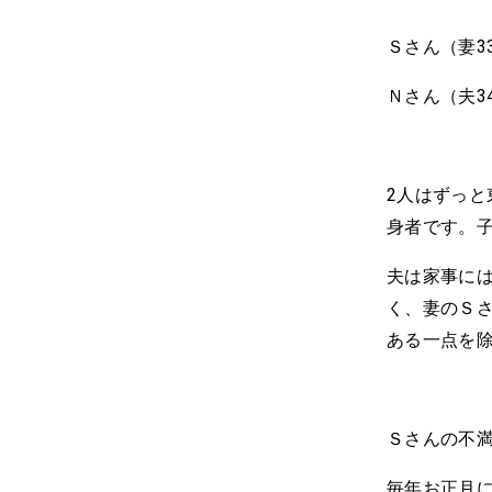
Ｓさん（妻3
Ｎさん（夫3
2人はずっ
身者です。
夫は家事に
く、妻のＳ
ある一点を
Ｓさんの不
毎年お正月