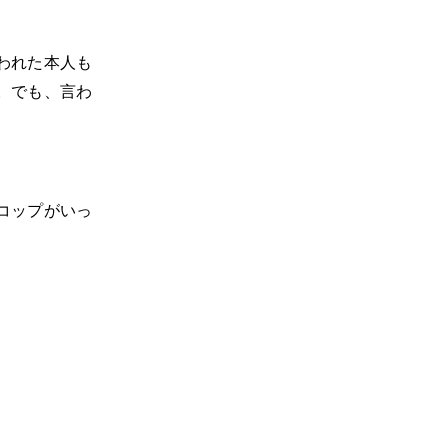
われた本人も
。でも、言わ
コップがいっ