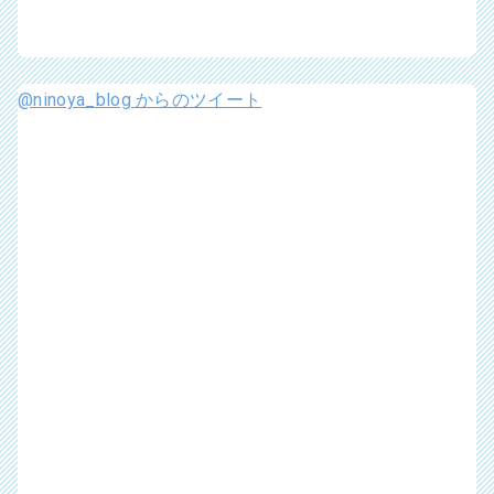
@ninoya_blog からのツイート