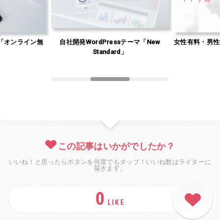
「オンライン無
自社開発WordPressテーマ「New
女性有料・男性
」
Standard」
この記事はいかがでしたか？
いいね！と思ったらボタンを何度でもタップ！いいね数はライターに
届きます。
0
LIKE