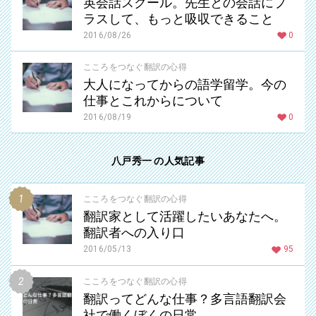
英会話スクール。先生との会話にプ
ラスして、もっと吸収できること
2016/08/26
0
こころをつなぐ翻訳の心得
大人になってからの語学留学。今の
仕事とこれからについて
2016/08/19
0
八戸秀一 の人気記事
こころをつなぐ翻訳の心得
翻訳家として活躍したいあなたへ。
翻訳者への入り口
2016/05/13
95
こころをつなぐ翻訳の心得
翻訳ってどんな仕事？多言語翻訳会
社で働くぼくの日常