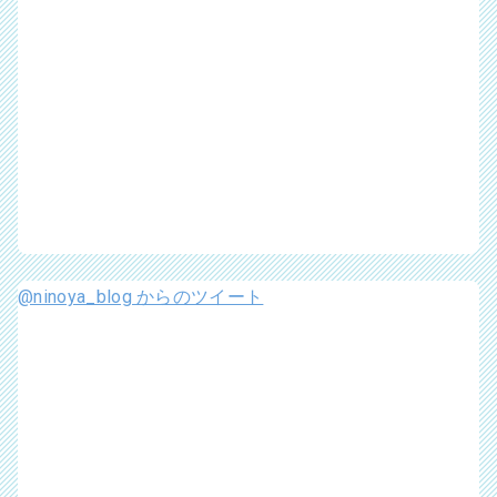
@ninoya_blog からのツイート