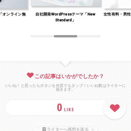
「オンライン無
自社開発WordPressテーマ「New
女性有料・男性
」
Standard」
この記事はいかがでしたか？
いいね！と思ったらボタンを何度でもタップ！いいね数はライターに
届きます。
0
LIKE
ライターへ感想を送る