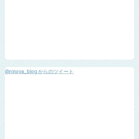
@ninoya_blog からのツイート