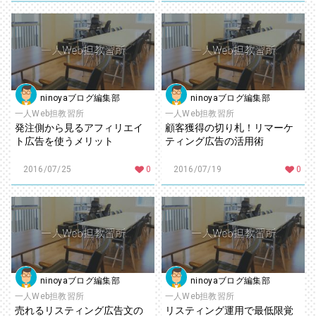
ninoyaブログ編集部
ninoyaブログ編集部
一人Web担教習所
一人Web担教習所
発注側から見るアフィリエイ
顧客獲得の切り札！リマーケ
ト広告を使うメリット
ティング広告の活用術
2016/07/25
0
2016/07/19
0
ninoyaブログ編集部
ninoyaブログ編集部
一人Web担教習所
一人Web担教習所
売れるリスティング広告文の
リスティング運用で最低限覚