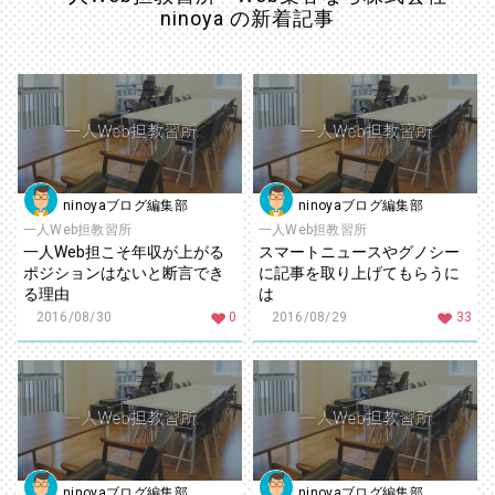
ninoya の新着記事
ninoyaブログ編集部
ninoyaブログ編集部
一人Web担教習所
一人Web担教習所
一人Web担こそ年収が上がる
スマートニュースやグノシー
ポジションはないと断言でき
に記事を取り上げてもらうに
る理由
は
2016/08/30
0
2016/08/29
33
ninoyaブログ編集部
ninoyaブログ編集部