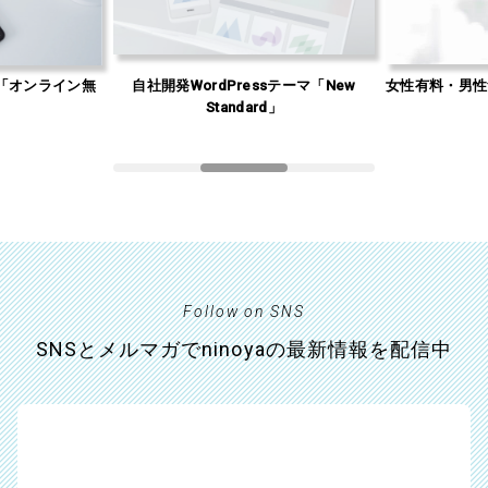
「オンライン無
自社開発WordPressテーマ「New
女性有料・男性
」
Standard」
Follow on SNS
SNSとメルマガでninoyaの最新情報を配信中