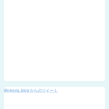
@ninoya_blog からのツイート