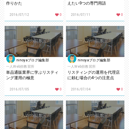
作りかた
えたい9つの専門用語
2016/07/12
0
2016/07/11
0
ninoyaブログ編集部
ninoyaブログ編集部
一人Web担教習所
一人Web担教習所
単品通販業界に学ぶリスティ
リスティングの運用を代理店
ング運用の極意
に頼む場合の4つの注意点
2016/07/05
0
2016/07/04
0