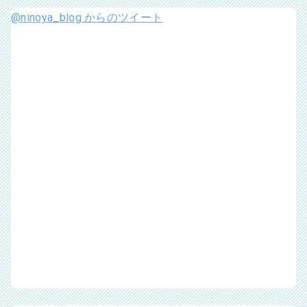
@ninoya_blog からのツイート