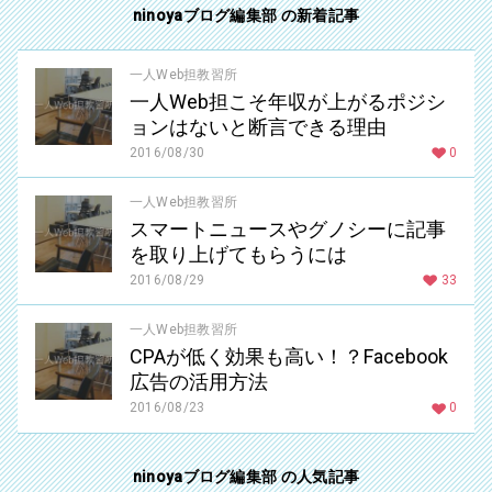
ninoyaブログ編集部 の新着記事
一人Web担教習所
一人Web担こそ年収が上がるポジシ
ョンはないと断言できる理由
2016/08/30
0
一人Web担教習所
スマートニュースやグノシーに記事
を取り上げてもらうには
2016/08/29
33
一人Web担教習所
CPAが低く効果も高い！？Facebook
広告の活用方法
2016/08/23
0
ninoyaブログ編集部 の人気記事