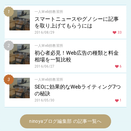
一人Web担教習所
スマートニュースやグノシーに記事
を取り上げてもらうには
2016/08/29
33
一人Web担教習所
初心者必見！Web広告の種類と料金
相場を一覧比較
2016/06/27
6
一人Web担教習所
SEOに効果的なWebライティング7つ
の秘訣
2016/05/30
1
ninoyaブログ編集部 の記事一覧へ