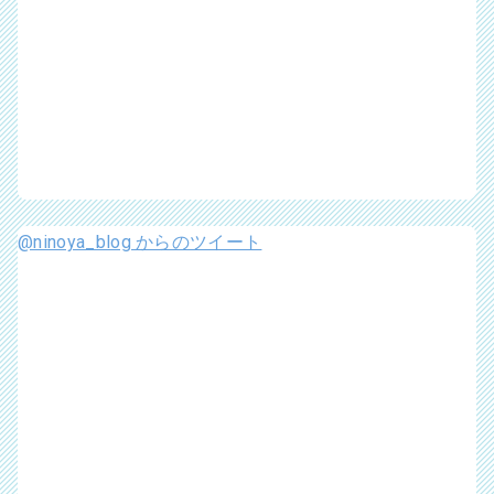
@ninoya_blog からのツイート