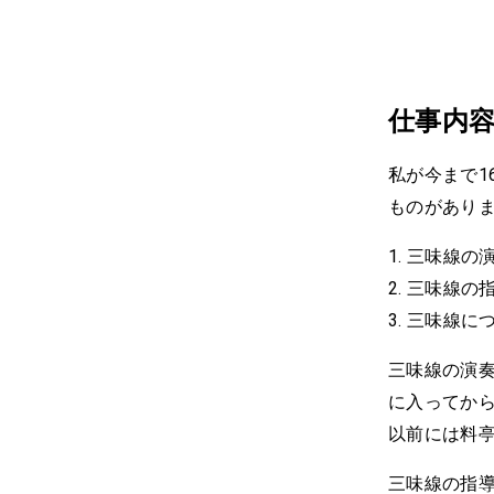
仕事内
私が今まで1
ものがあり
三味線の
三味線の
三味線に
三味線の演
に入ってか
以前には料
三味線の指