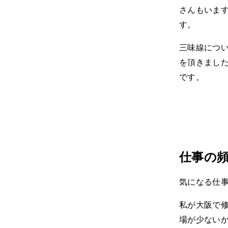
さんもいま
す。
三味線につ
を頂きまし
です。
仕事の
気になる仕
私が大阪で
場が少ない