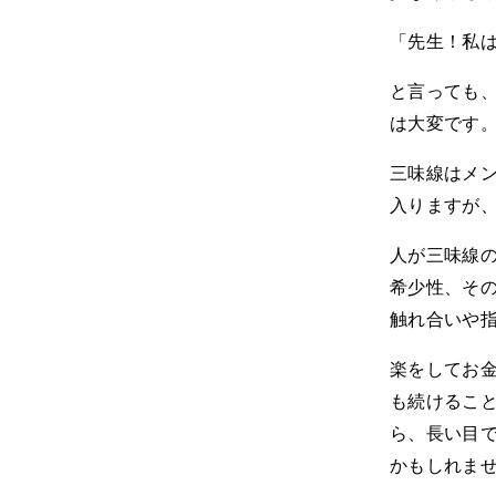
「先生！私
と言っても
は大変です
三味線はメ
入りますが
人が三味線
希少性、そ
触れ合いや
楽をしてお
も続けるこ
ら、長い目で
かもしれま