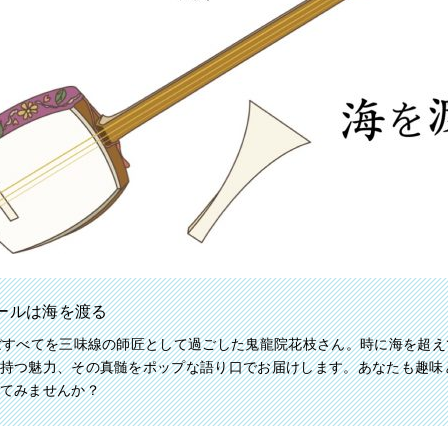
ールは海を渡る
ぼすべてを三味線の師匠として過ごした鬼龍院花枝さん。時に海を超え
持つ魅力、その真髄をポップな語り口でお届けします。あなたも趣味
てみませんか？