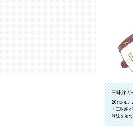
三味線ガ
20代のほ
く三味線が
味線を始め