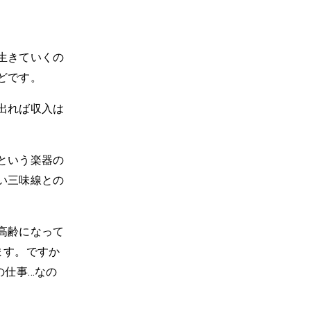
生きていくの
どです。
出れば収入は
という楽器の
い三味線との
高齢になって
ます。ですか
の仕事…なの