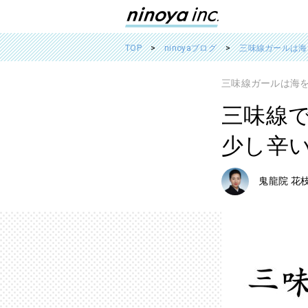
TOP
ninoyaブログ
三味線ガールは海
三味線ガールは海
三味線
少し辛
鬼龍院 花