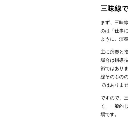
三味線
まず、三味
のは「仕事
ように、演
主に演奏と
場合は指導
術ではあり
線そのもの
ではありま
ですので、
く、一般的
場です。