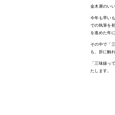
金木犀のい
今年も早いも
での執筆を
を進めた年
その中で「
も、折に触
「三味線っ
たします。