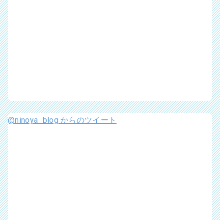
@ninoya_blog からのツイート