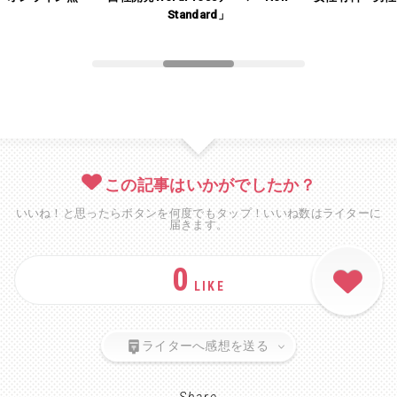
」
Standard」
この記事はいかがでしたか？
いいね！と思ったらボタンを何度でもタップ！いいね数はライターに
届きます。
0
LIKE
ライターへ感想を送る
Share