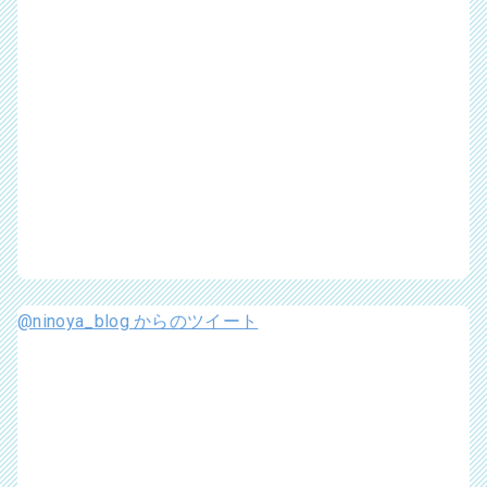
@ninoya_blog からのツイート