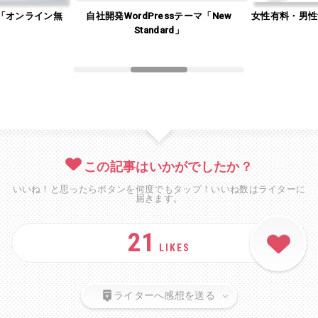
「オンライン無
自社開発WordPressテーマ「New
女性有料・男性
」
Standard」
この記事はいかがでしたか？
いいね！と思ったらボタンを何度でもタップ！いいね数はライターに
届きます。
21
LIKES
ライターへ感想を送る