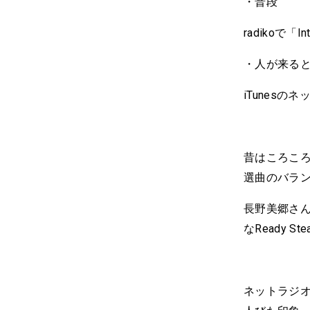
・普段
radikoで「In
・人が来る
iTunesのネッ
昔はころころ
選曲のバラ
長野美郷さんの
なReady 
ネットラジ