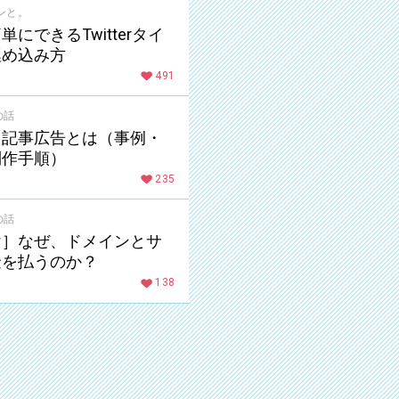
ンと。
にできるTwitterタイ
埋め込み方
491
の話
る記事広告とは（事例・
制作手順）
235
の話
け］なぜ、ドメインとサ
金を払うのか？
138