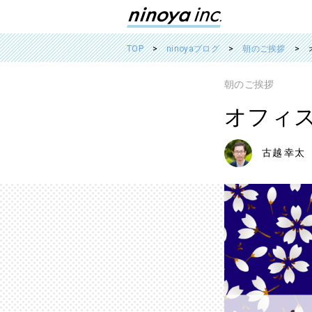
TOP
ninoyaブログ
朝のご挨拶
朝のご挨拶
オフィ
古越 幸太