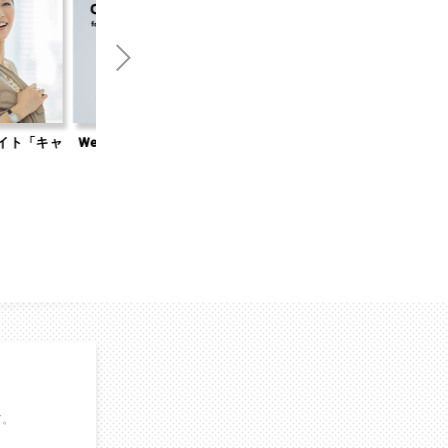
キャ
Web集客のお悩みなら「オンライン無
自社開発WordPressテ
料相談」
Standard」
す。