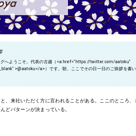
拶
グへようこそ。代表の古越（<a href="https://twitter.com/aatoku"
="_blank" >@aatoku</a>）です。朝、ここでその日一日のご挨拶を
。と、来社いただく方に言われることがある。ここのところ、
とんどパターンが決まっている。