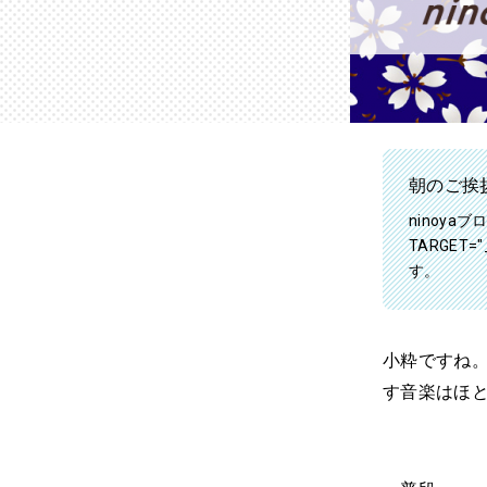
朝のご挨
ninoyaブロ
TARGET
す。
小粋ですね
す音楽はほ