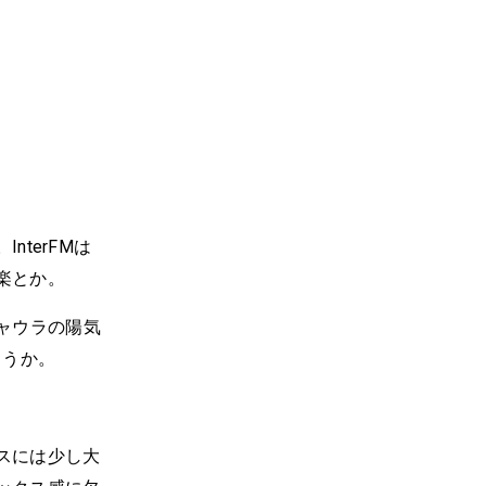
terFMは
楽とか。
とシャウラの陽気
だろうか。
スには少し大