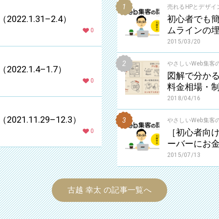
売れるHPとデザイ
2022.1.31–2.4）
初心者でも簡単
ムラインの
0
2015/03/20
やさしいWeb集客
2022.1.4–1.7）
図解で分か
0
料金相場・
2018/04/16
2021.11.29–12.3）
やさしいWeb集客
［初心者向
0
ーバーにお
2015/07/13
古越 幸太 の記事一覧へ