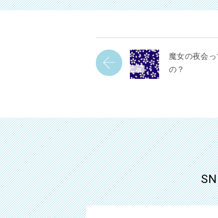
魔女の夜会っ
の？
S