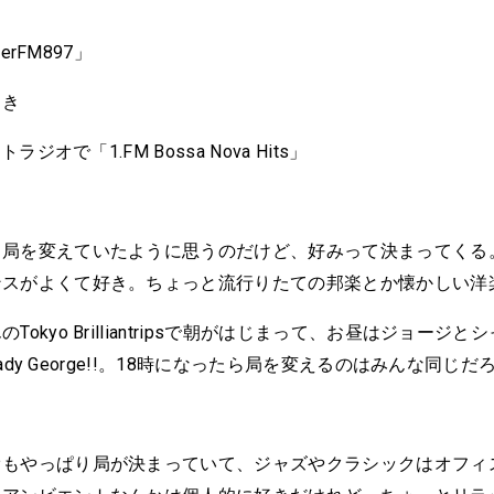
terFM897」
とき
トラジオで「1.FM Bossa Nova Hits」
局を変えていたように思うのだけど、好みって決まってくる。In
ンスがよくて好き。ちょっと流行りたての邦楽とか懐かしい洋
Tokyo Brilliantripsで朝がはじまって、お昼はジョージ
Steady George!!。18時になったら局を変えるのはみんな同じ
オもやっぱり局が決まっていて、ジャズやクラシックはオフィ