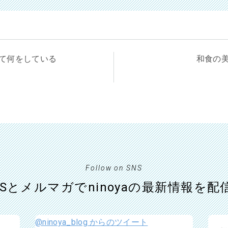
て何をしている
和食の
Follow on SNS
NSとメルマガでninoyaの最新情報を配
@ninoya_blog からのツイート