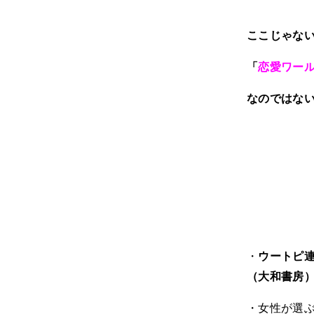
ここじゃな
「
恋愛ワー
なのではな
・
ウートピ
（大和書房
・女性が選