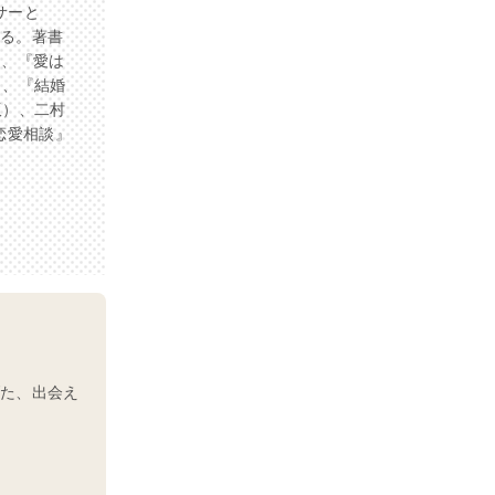
サーと
ある。著書
）、『愛は
）、『結婚
版）、二村
恋愛相談』
げた、出会え