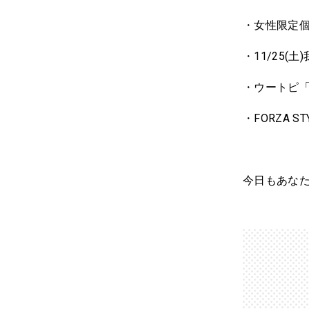
・女性限定
・11/25
・ウートピ
・FORZA
今日もあな