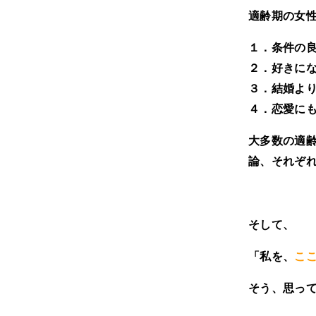
適齢期の女
１．条件の
２．好きに
３．結婚よ
４．恋愛に
大多数の適
論、それぞ
そして、
「私を、
こ
そう、思っ