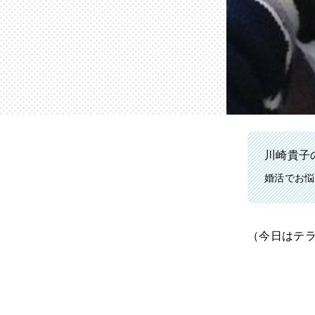
川崎貴子の
婚活でお悩
（今日はテ