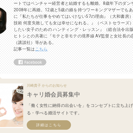
ートではベンチャー経営者と結婚するも離婚。8歳年下のダン
2008年に再婚。12歳と5歳の娘を持つワーキングマザーでも
に『私たちが仕事をやめてはいけない57の理由』（大和書房
技術 何度失敗しても女は幸せになれる。』（ベストセラーズ
したい女子のための ハンティング・レッスン』（総合法令出
ヒトシとの共著に『モテと非モテの境界線 AV監督と女社長の
（講談社）等がある。
記事一覧は
こちら
川崎貴子 からのお知らせ
キャリ婚会員募集中
「働く女性に納得の出会いを」をコンセプトに立ち上
る・学べる婚活サイトです。
詳細はこちら