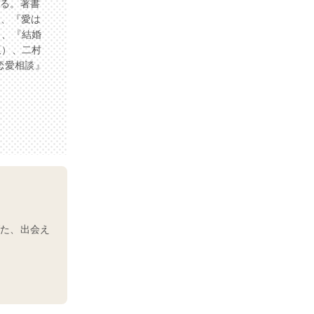
ある。著書
）、『愛は
）、『結婚
版）、二村
恋愛相談』
げた、出会え