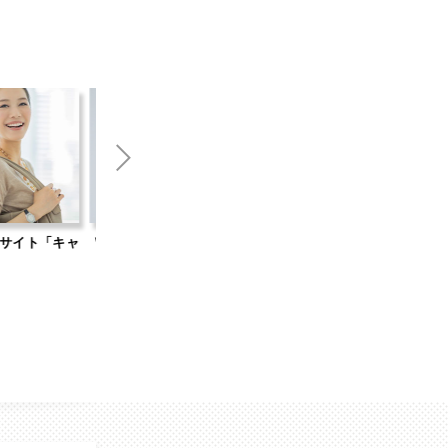
キャ
Web集客のお悩みなら「オンライン無
自社開発WordPressテ
料相談」
Standard」