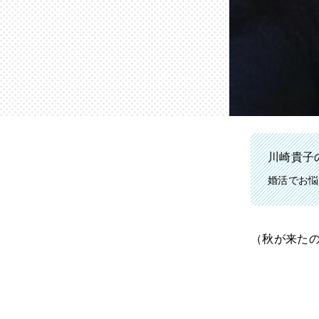
川崎貴子の
婚活でお悩
（秋が来た