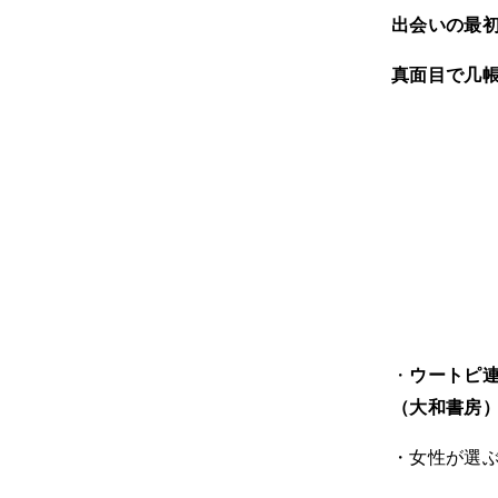
出会いの最
真面目で几
・
ウートピ
（大和書房
・女性が選