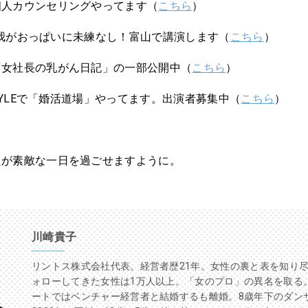
個人カウンセリングやってます（
こちら
）
(土)我がおっぱいに未練なし！富山で講演します（
こちら
）
「女社長の乳がん日記」の一部公開中（
こちら
）
 STYLEで「婚活道場」やってます。出演者募集中（
こちら
）
たが素敵な一日を過ごせますように。
川崎貴子
リントス株式会社代表。経営者歴21年。女性の裏と表を知り
ォローしてきた女性は1万人以上。「女のプロ」の異名を取る
ートではベンチャー経営者と結婚するも離婚。8歳年下のダン