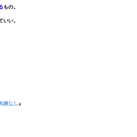
る
もの。
ていい。
未練なし
』