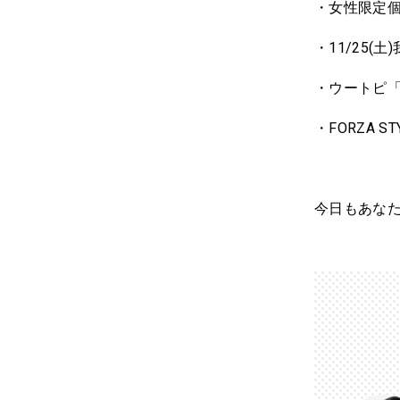
・女性限定
・11/25
・ウートピ
・FORZA
今日もあな