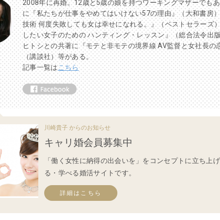
2008年に再婚。12歳と5歳の娘を持つワーキングマザーでも
に『私たちが仕事をやめてはいけない57の理由』（大和書房
技術 何度失敗しても女は幸せになれる。』（ベストセラーズ
したい女子のための ハンティング・レッスン』（総合法令出
ヒトシとの共著に『モテと非モテの境界線 AV監督と女社長の
（講談社）等がある。
記事一覧は
こちら
川崎貴子 からのお知らせ
キャリ婚会員募集中
「働く女性に納得の出会いを」をコンセプトに立ち上
る・学べる婚活サイトです。
詳細はこちら