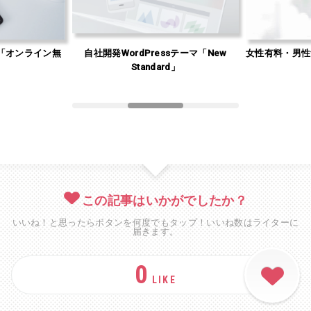
「オンライン無
自社開発WordPressテーマ「New
女性有料・男性
」
Standard」
この記事はいかがでしたか？
いいね！と思ったらボタンを何度でもタップ！いいね数はライターに
届きます。
0
LIKE