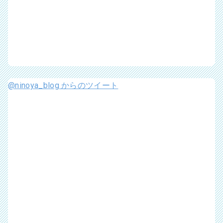
@ninoya_blog からのツイート