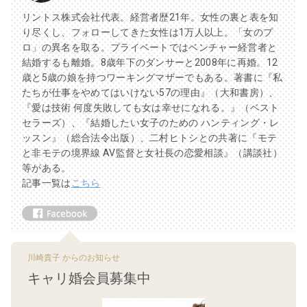
リントス株式会社代表。経営者歴21年。女性の裏と表を知
り尽くし、フォローしてきた女性は1万人以上。「女のプ
ロ」の異名を取る。プライベートではベンチャー経営者と
結婚するも離婚。8歳年下のダンサーと2008年に再婚。12
歳と5歳の娘を持つワーキングマザーでもある。著書に『私
たちが仕事をやめてはいけない57の理由』（大和書房）、
『愛は技術 何度失敗しても女は幸せになれる。』（ベスト
セラーズ）、『結婚したい女子のための ハンティング・レ
ッスン』（総合法令出版）、二村ヒトシとの共著に『モテ
と非モテの境界線 AV監督と女社長の恋愛相談』（講談社）
等がある。
記事一覧は
こちら
川崎貴子 からのお知らせ
キャリ婚会員募集中