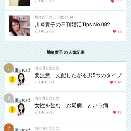
2018/03/07
165
川崎貴子の日刊婚活Tips
川崎貴子の日刊婚活Tips No.082
2018/02/23
22
川崎貴子 の人気記事
酒と泪と女と女
要注意！支配したがる男5つのタイプ
2014/10/14
1.4K
酒と泪と女と女
女性を蝕む「お局病」という病
2014/07/28
1K
酒と泪と女と女