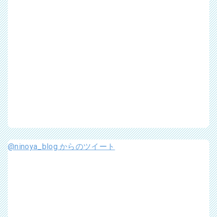
@ninoya_blog からのツイート