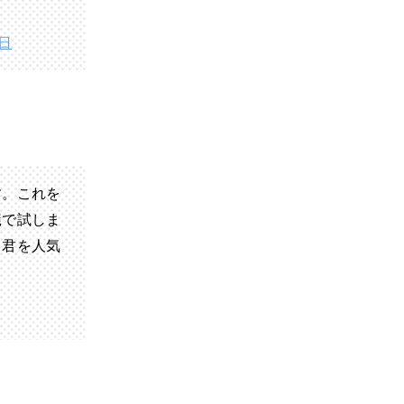
1日
す。これを
蟻で試しま
る君を人気