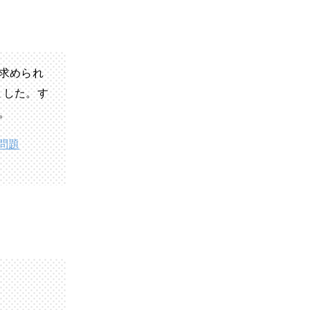
求められ
ました。す
。
用問題
。