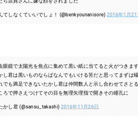
たら店員さんに嫌な顔をされました
てしなくていいでしょ！ (@benkyounanisore)
2016年1月2
虫眼鏡で太陽光を焦点に集めて黒い紙に当てると火がつきま
かし君は黒いものならばなんでもいける筈だと思ってまずは
れでも満足できないたかし君は仲間数人と示し合わせてさと
ころで押さえつけてその目を無理矢理指で開きその瞳孔に
かし君 (@sansu_takashi)
2016年11月26日