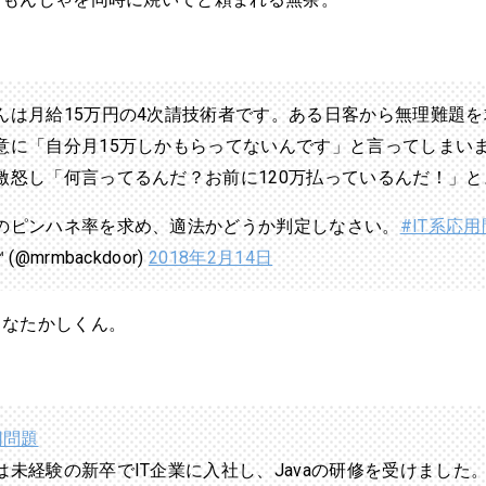
んは月給15万円の4次請技術者です。ある日客から無理難題を
意に「自分月15万しかもらってないんです」と言ってしまい
激怒し「何言ってるんだ？お前に120万払っているんだ！」と
のピンハネ率を求め、適法かどうか判定しなさい。
#IT系応
 (@mrmbackdoor)
2018年2月14日
目なたかしくん。
用問題
は未経験の新卒でIT企業に入社し、Javaの研修を受けました