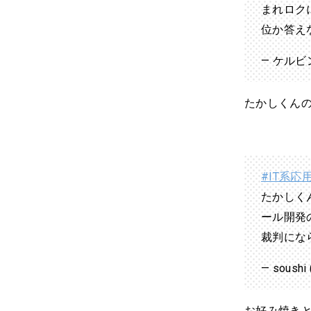
まれロク
位か答え
— ケルビン
たかしくん
#IT系応
たかしく
ール開発
裁判にな
— soush
お好み焼き