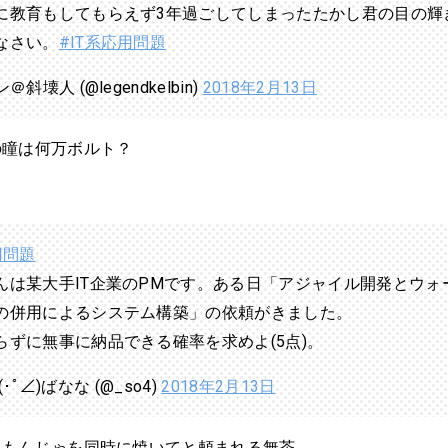
に教育もしてもらえず3年過ごしてしまったたかし君の目の輝
なさい。
#IT系応用問題
＠斜壊人 (@legendkelbin)
2018年2月13日
の瞳は何万ボルト？
用問題
んは某大手IT企業のPMです。ある日「アジャイル開発とウォ
の併用によるシステム構築」の依頼がきました。
らずに無事に納品できる確率を求めよ(5点)。
i (･ﾟ∠)ばなな (@_so4)
2018年2月13日
ともんじゃを同時に焼いてと頼まれる無茶。