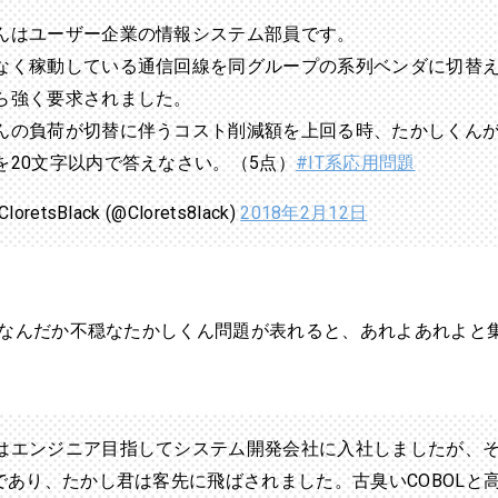
んはユーザー企業の情報システム部員です。
なく稼動している通信回線を同グループの系列ベンダに切替
ら強く要求されました。
んの負荷が切替に伴うコスト削減額を上回る時、たかしくん
を20文字以内で答えなさい。（5点）
#IT系応用問題
oretsBlack (@Clorets8lack)
2018年2月12日
、なんだか不穏なたかしくん問題が表れると、あれよあれよと
はエンジニア目指してシステム開発会社に入社しましたが、
業であり、たかし君は客先に飛ばされました。古臭いCOBOLと