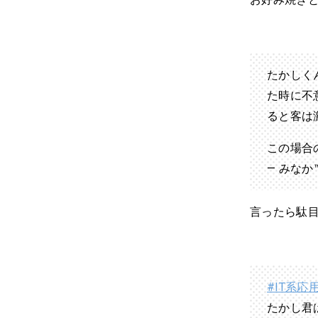
たかしく
た時に不
ると客は
この場合
— みなか™️
言ったら駄
#IT系応
たかし君