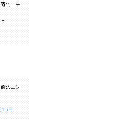
派遣で、来
う？
名前のエン
月15日