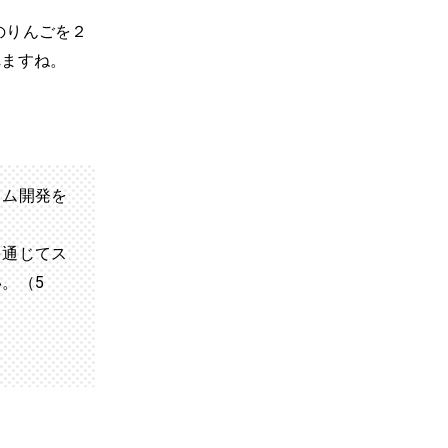
のりんごを２
れますね。
ラム開発を
を通じてス
。（5