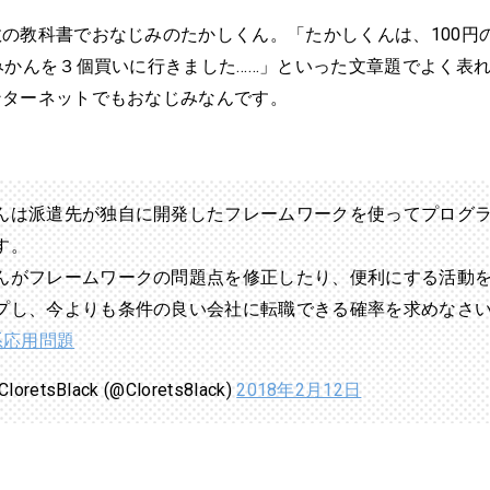
の教科書でおなじみのたかしくん。「たかしくんは、100円
みかんを３個買いに行きました……」といった文章題でよく表
ンターネットでもおなじみなんです。
んは派遣先が独自に開発したフレームワークを使ってプログ
す。
んがフレームワークの問題点を修正したり、便利にする活動
プし、今よりも条件の良い会社に転職できる確率を求めなさい
T系応用問題
oretsBlack (@Clorets8lack)
2018年2月12日