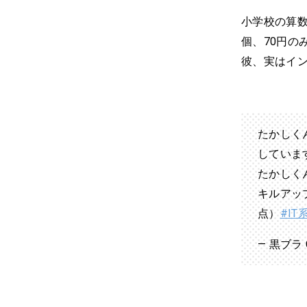
小学校の算数
個、70円の
彼、実はイ
たかしく
していま
たかしく
キルアッ
点）
#I
— 黒ブラ Cl