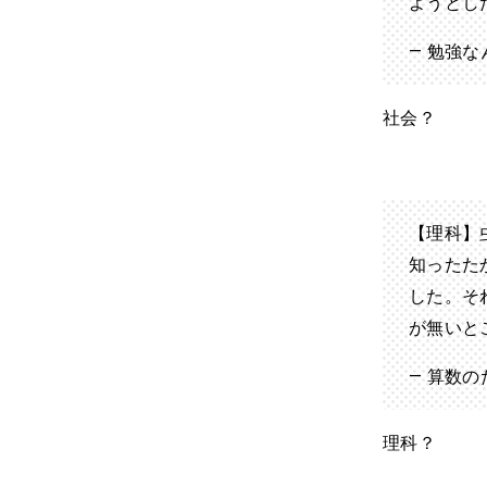
ようとし
— 勉強なん
社会？
【理科】
知ったた
した。そ
が無いと
— 算数のた
理科？