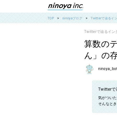
TOP
ninoyaブログ
Twitterで辿る
Twitterで辿る
算数の
ん」の
ninoya_bo
Twitt
気がついた
そんなとき