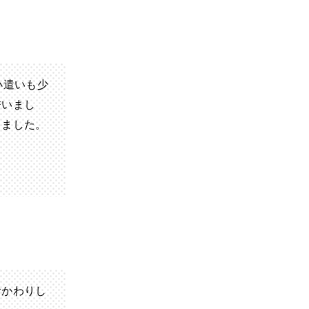
小遣いも少
誓いまし
りました。
おかわりし