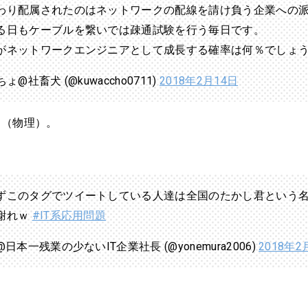
わり配属されたのはネットワークの配線を請け負う企業への
る日もケーブルを繋いでは疎通試験を行う毎日です。
がネットワークエンジニアとして成長する確率は何％でしょ
ょ@社畜犬 (@kuwaccho0711)
2018年2月14日
ク（物理）。
ずこのタグでツイートしている人達は全国のたかし君という
謝れｗ
#IT系応用問題
@日本一残業の少ないIT企業社長 (@yonemura2006)
2018年2