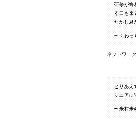
研修が終
る日も来
たかし君
— くわっち
ネットワー
とりあえ
ジニアに
— 米村歩